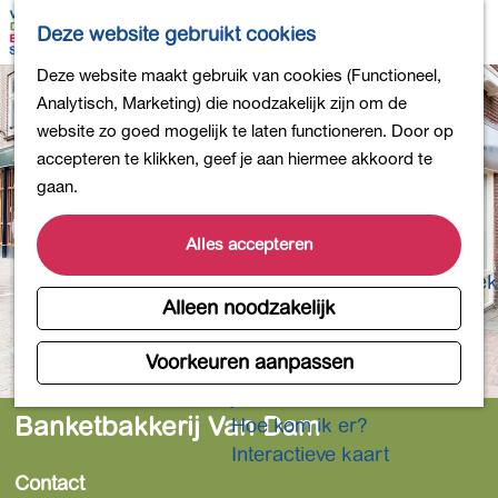
Bollen en Bloemen
K
Z
Deze website gebruikt cookies
Winkelen
a
o
M
G
Deze website maakt gebruik van cookies (Functioneel,
Uit eten
a
e
e
a
Analytisch, Marketing) die noodzakelijk zijn om de
DB4daagse - Inschrijven
r
k
n
n
website zo goed mogelijk te laten functioneren. Door op
Kinderactiviteiten
t
e
u
a
accepteren te klikken, geef je aan hiermee akkoord te
De natuur in
n
a
gaan.
Polders en plassen
r
Landgoederen
d
Alles accepteren
Musea en meer
e
Producten uit de Bollenstreek
h
Alleen noodzakelijk
Gezond en actief
o
m
Voorkeuren aanpassen
Overnachten
e
Plan je bezoek
p
Banketbakkerij Van Dam
Hoe kom ik er?
a
Interactieve kaart
g
Contact
e