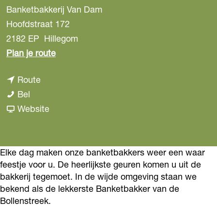
Banketbakkerij Van Dam
Hoofdstraat 172
2182 EP
Hillegom
n
Plan je route
a
n
Route
a
B
a
Bel
r
a
a
v
Website
B
n
r
a
a
k
B
n
n
e
a
B
Elke dag maken onze banketbakkers weer een waar
k
feestje voor u. De heerlijkste geuren komen u uit de
t
n
a
e
bakkerij tegemoet. In de wijde omgeving staan we
b
k
n
t
bekend als de lekkerste Banketbakker van de
a
e
k
b
Bollenstreek.
k
t
e
a