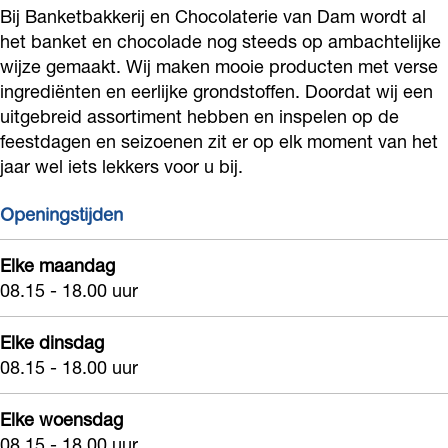
k
b
t
Bij Banketbakkerij en Chocolaterie van Dam wordt al
k
het banket en chocolade nog steeds op ambachtelijke
e
a
b
k
wijze gemaakt. Wij maken mooie producten met verse
r
k
a
e
ingrediënten en eerlijke grondstoffen. Doordat wij een
i
k
k
r
uitgebreid assortiment hebben en inspelen op de
j
e
k
i
feestdagen en seizoenen zit er op elk moment van het
V
r
e
jaar wel iets lekkers voor u bij.
j
a
i
r
V
Openingstijden
n
j
i
a
D
V
j
n
Elke maandag
a
a
V
08.15 - 18.00 uur
D
m
n
a
a
Elke dinsdag
D
n
m
08.15 - 18.00 uur
a
D
m
a
Elke woensdag
m
08.15 - 18.00 uur