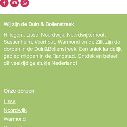
D
D
D
e
e
e
e
e
e
Wij zijn de Duin & Bollenstreek
l
l
l
d
d
d
Hillegom, Lisse, Noordwijk, Noordwijkerhout,
e
e
e
Sassenheim, Voorhout, Warmond en de Zilk zijn de
z
z
z
dorpen in de Duin&Bollenstreek. Een uniek landelijk
e
e
e
gebied midden in de Randstad. Ontdek en beleef
p
p
p
dit veelzijdige stukje Nederland!
a
a
a
g
g
g
i
i
i
n
n
n
Onze dorpen
a
a
a
Lisse
o
o
o
Noordwijk
p
p
p
Warmond
F
e
W
a
-
h