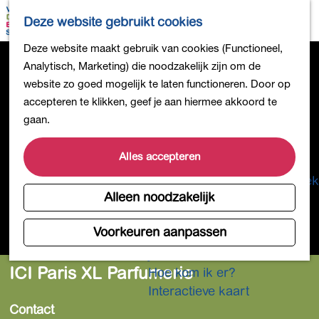
Bollen en Bloemen
K
Z
Deze website gebruikt cookies
Winkelen
a
o
M
G
Deze website maakt gebruik van cookies (Functioneel,
Uit eten
a
e
e
a
Analytisch, Marketing) die noodzakelijk zijn om de
DB4daagse - Inschrijven
r
k
n
n
website zo goed mogelijk te laten functioneren. Door op
Kinderactiviteiten
t
e
u
a
accepteren te klikken, geef je aan hiermee akkoord te
De natuur in
n
a
gaan.
Polders en plassen
r
Landgoederen
d
Alles accepteren
Musea en meer
e
Producten uit de Bollenstreek
h
Alleen noodzakelijk
Gezond en actief
o
m
Voorkeuren aanpassen
Overnachten
e
Plan je bezoek
p
ICI Paris XL Parfumerie
Hoe kom ik er?
a
Interactieve kaart
g
Contact
e