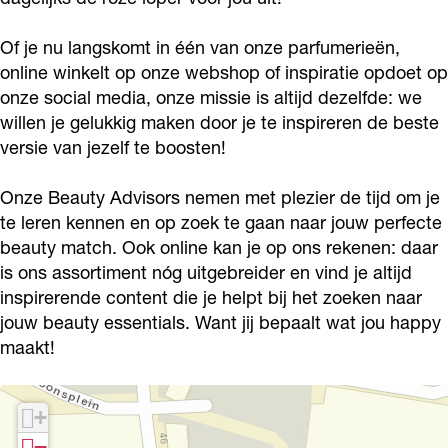
L
s
i
r
L
P
X
s
i
Of je nu langskomt in één van onze parfumerieën,
P
online winkelt op onze webshop of inspiratie opdoet op
a
L
X
s
a
onze social media, onze missie is altijd dezelfde: we
r
P
L
X
r
willen je gelukkig maken door je te inspireren de beste
f
a
P
L
f
versie van jezelf te boosten!
u
r
a
P
u
m
f
r
a
Onze Beauty Advisors nemen met plezier de tijd om je
m
te leren kennen en op zoek te gaan naar jouw perfecte
e
u
f
r
e
beauty match. Ook online kan je op ons rekenen: daar
r
m
u
f
r
is ons assortiment nóg uitgebreider en vind je altijd
i
e
m
u
i
inspirerende content die je helpt bij het zoeken naar
e
r
e
m
e
jouw beauty essentials. Want jij bepaalt wat jou happy
i
r
e
maakt!
e
i
r
e
i
+
e
−