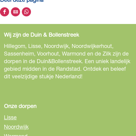
Deel deze pagina
D
D
D
e
e
e
e
e
e
Wij zijn de Duin & Bollenstreek
l
l
l
d
d
d
Hillegom, Lisse, Noordwijk, Noordwijkerhout,
e
e
e
Sassenheim, Voorhout, Warmond en de Zilk zijn de
z
z
z
dorpen in de Duin&Bollenstreek. Een uniek landelijk
e
e
e
gebied midden in de Randstad. Ontdek en beleef
p
p
p
dit veelzijdige stukje Nederland!
a
a
a
g
g
g
i
i
i
n
n
n
Onze dorpen
a
a
a
Lisse
o
o
o
Noordwijk
p
p
p