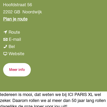
Hoofdstraat 56
2202 GB
Noordwijk
n
Plan je route
a
n
Route
a
a
n
E-mail
r
I
a
a
Bel
I
C
r
a
v
Website
C
I
I
r
a
I
P
C
I
n
P
Meer info
a
I
C
I
a
r
P
I
C
r
i
a
P
I
i
Iedereen is mooi, dat weten we bij ICI PARIS XL wel
s
r
a
P
s
zeker. Daarom rollen we al meer dan 50 jaar lang rollen
X
i
r
a
X
dagelijks de roze loper voor jou uit!