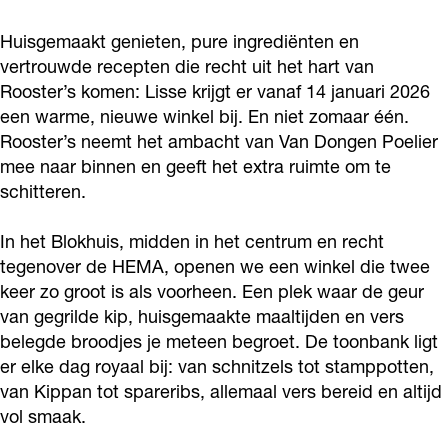
s
r
e
Huisgemaakt genieten, pure ingrediënten en
s
r
vertrouwde recepten die recht uit het hart van
s
Rooster’s komen: Lisse krijgt er vanaf 14 januari 2026
een warme, nieuwe winkel bij. En niet zomaar één.
Rooster’s neemt het ambacht van Van Dongen Poelier
mee naar binnen en geeft het extra ruimte om te
schitteren.
In het Blokhuis, midden in het centrum en recht
tegenover de HEMA, openen we een winkel die twee
keer zo groot is als voorheen. Een plek waar de geur
van gegrilde kip, huisgemaakte maaltijden en vers
belegde broodjes je meteen begroet. De toonbank ligt
er elke dag royaal bij: van schnitzels tot stamppotten,
van Kippan tot spareribs, allemaal vers bereid en altijd
vol smaak.