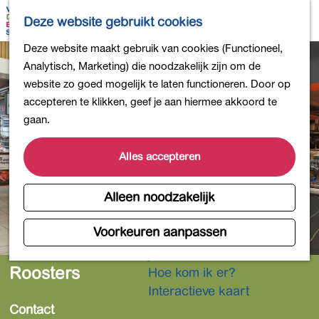
Bollen en Bloemen
K
Z
Deze website gebruikt cookies
Winkelen
a
o
M
G
Deze website maakt gebruik van cookies (Functioneel,
Uit eten
a
e
e
a
Analytisch, Marketing) die noodzakelijk zijn om de
DB4daagse - Inschrijven
r
k
n
n
website zo goed mogelijk te laten functioneren. Door op
Kinderactiviteiten
t
e
u
a
accepteren te klikken, geef je aan hiermee akkoord te
De natuur in
n
a
gaan.
Polders en plassen
r
Landgoederen
d
Alles accepteren
Musea en meer
e
Producten uit de Bollenstreek
h
Alleen noodzakelijk
Gezond en actief
o
m
Voorkeuren aanpassen
Overnachten
e
Plan je bezoek
p
Roosters
Hoe kom ik er?
a
Interactieve kaart
g
Contact
e