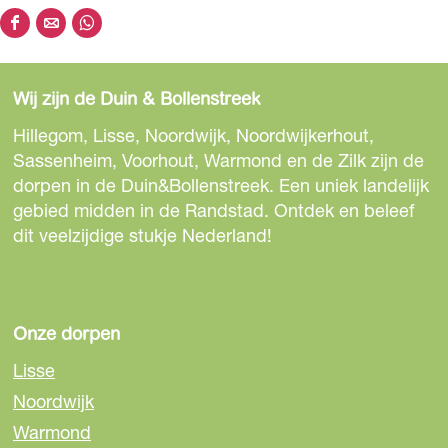
e
D
D
D
e
e
e
e
l
e
e
e
d
Wij zijn de Duin & Bollenstreek
l
l
l
i
d
d
d
Hillegom, Lisse, Noordwijk, Noordwijkerhout,
n
e
e
e
Sassenheim, Voorhout, Warmond en de Zilk zijn de
g
z
z
z
dorpen in de Duin&Bollenstreek. Een uniek landelijk
R
e
e
e
gebied midden in de Randstad. Ontdek en beleef
o
p
p
p
dit veelzijdige stukje Nederland!
o
a
a
a
s
g
g
g
t
i
i
i
e
n
n
n
Onze dorpen
r
a
a
a
s
Lisse
o
o
o
Noordwijk
p
p
p
Warmond
F
e
W