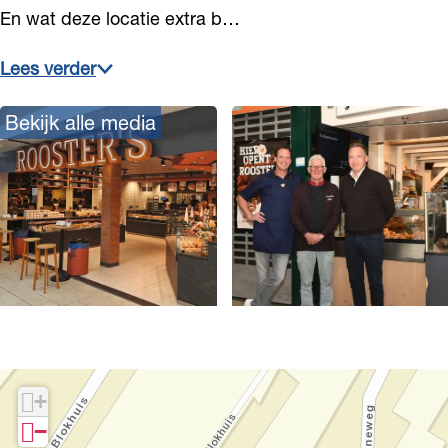
En wat deze locatie extra b…
Lees verder
Bekijk alle media
O
p
e
+
n
−
p