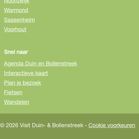
Noordwijk
p
p
p
Warmond
F
e
W
a
-
h
Sassenheim
c
m
a
Voorhout
e
a
t
b
i
s
o
l
A
Snel naar
o
p
Agenda Duin en Bollenstreek
k
p
Interactieve kaart
Plan je bezoek
Fietsen
Wandelen
© 2026 Visit Duin- & Bollenstreek -
Cookie voorkeuren