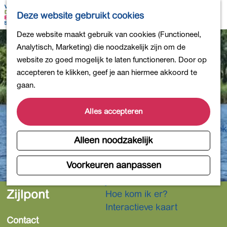
Bollen en Bloemen
K
Z
Deze website gebruikt cookies
Winkelen
a
o
M
G
Deze website maakt gebruik van cookies (Functioneel,
Uit eten
a
e
e
a
Analytisch, Marketing) die noodzakelijk zijn om de
DB4daagse - Inschrijven
r
k
n
n
website zo goed mogelijk te laten functioneren. Door op
Kinderactiviteiten
t
e
u
a
accepteren te klikken, geef je aan hiermee akkoord te
De natuur in
n
a
gaan.
Polders en plassen
r
Landgoederen
d
Alles accepteren
Musea en meer
e
Producten uit de Bollenstreek
h
Alleen noodzakelijk
Gezond en actief
o
m
Voorkeuren aanpassen
Overnachten
e
Plan je bezoek
p
Zijlpont
Hoe kom ik er?
a
Interactieve kaart
g
Contact
e