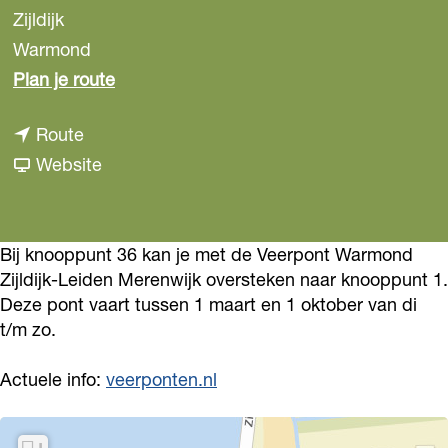
Zijldijk
Warmond
n
Plan je route
a
n
Route
a
a
v
Website
r
a
a
Z
r
n
i
Z
Z
Bij knooppunt 36 kan je met de Veerpont Warmond
j
Zijldijk-Leiden Merenwijk oversteken naar knooppunt 1.
i
i
l
Deze pont vaart tussen 1 maart en 1 oktober van di
j
j
p
t/m zo.
l
l
o
p
p
n
Actuele info:
veerponten.nl
o
o
t
n
n