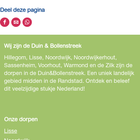
Deel deze pagina
D
D
D
e
e
e
e
e
e
Wij zijn de Duin & Bollenstreek
l
l
l
d
d
d
Hillegom, Lisse, Noordwijk, Noordwijkerhout,
e
e
e
Sassenheim, Voorhout, Warmond en de Zilk zijn de
z
z
z
dorpen in de Duin&Bollenstreek. Een uniek landelijk
e
e
e
gebied midden in de Randstad. Ontdek en beleef
p
p
p
dit veelzijdige stukje Nederland!
a
a
a
g
g
g
i
i
i
n
n
n
Onze dorpen
a
a
a
Lisse
o
o
o