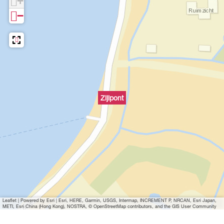
+
t
t
−
Zijlpont
Leaflet
|
Powered by Esri | Esri, HERE, Garmin, USGS, Intermap, INCREMENT P, NRCAN, Esri Japan,
METI, Esri China (Hong Kong), NOSTRA, © OpenStreetMap contributors, and the GIS User Community