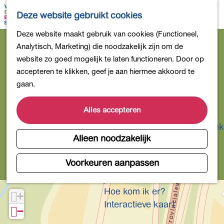
Bollen en Bloemen
K
Z
Deze website gebruikt cookies
Winkelen
a
o
M
G
Deze website maakt gebruik van cookies (Functioneel,
Uit eten
a
e
e
Brandweer Noordwijkerhout
a
Analytisch, Marketing) die noodzakelijk zijn om de
DB4daagse - Inschrijven
r
k
n
n
website zo goed mogelijk te laten functioneren. Door op
Kinderactiviteiten
t
e
u
Contact
a
accepteren te klikken, geef je aan hiermee akkoord te
De natuur in
n
Herenweg 96
a
gaan.
Polders en plassen
r
2211 CD
Noordwijkerhout
Landgoederen
d
Alles accepteren
n
Plan je route
Musea en meer
e
Producten uit de Bollenstreek
a
h
Alleen noodzakelijk
Gezond en actief
n
Route
a
o
a
r
m
Voorkeuren aanpassen
Overnachten
a
e
B
Plan je bezoek
p
r
r
Hoe kom ik er?
+
a
B
a
Interactieve kaart
g
−
r
n
e