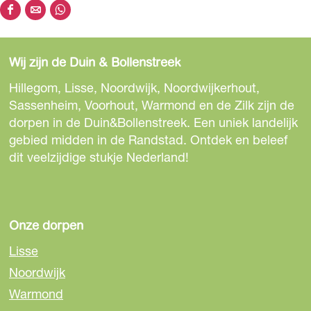
k
r
D
D
D
e
e
e
e
h
e
e
e
r
o
Wij zijn de Duin & Bollenstreek
l
l
l
h
u
d
d
d
Hillegom, Lisse, Noordwijk, Noordwijkerhout,
o
t
e
e
e
Sassenheim, Voorhout, Warmond en de Zilk zijn de
u
z
z
z
dorpen in de Duin&Bollenstreek. Een uniek landelijk
t
e
e
e
gebied midden in de Randstad. Ontdek en beleef
p
p
p
dit veelzijdige stukje Nederland!
a
a
a
g
g
g
i
i
i
n
n
n
Onze dorpen
a
a
a
Lisse
o
o
o
Noordwijk
p
p
p
Warmond
F
e
W