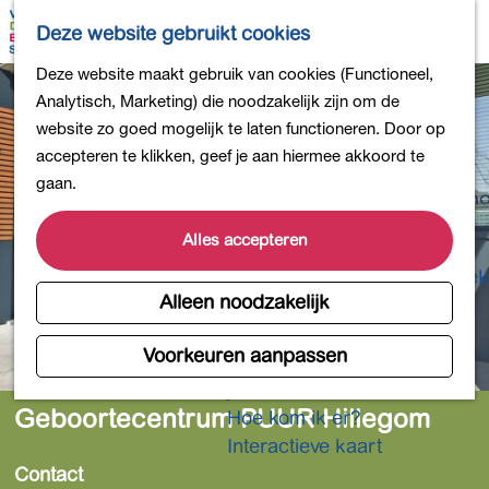
Bollen en Bloemen
K
Z
Deze website gebruikt cookies
Winkelen
a
o
M
G
Deze website maakt gebruik van cookies (Functioneel,
Uit eten
a
e
e
a
Analytisch, Marketing) die noodzakelijk zijn om de
DB4daagse - Inschrijven
r
k
n
n
website zo goed mogelijk te laten functioneren. Door op
Kinderactiviteiten
t
e
u
a
accepteren te klikken, geef je aan hiermee akkoord te
De natuur in
n
a
gaan.
Polders en plassen
r
Landgoederen
d
Alles accepteren
Musea en meer
e
Producten uit de Bollenstreek
h
Alleen noodzakelijk
Gezond en actief
o
m
Voorkeuren aanpassen
Overnachten
e
Plan je bezoek
p
Geboortecentrum PUUR Hillegom
Hoe kom ik er?
a
Interactieve kaart
g
Contact
e