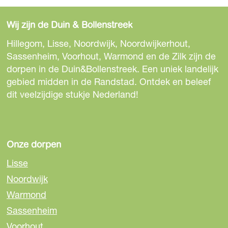
e
e
e
l
e
e
e
d
Wij zijn de Duin & Bollenstreek
l
l
l
i
d
d
d
Hillegom, Lisse, Noordwijk, Noordwijkerhout,
n
e
e
e
Sassenheim, Voorhout, Warmond en de Zilk zijn de
g
z
z
z
dorpen in de Duin&Bollenstreek. Een uniek landelijk
c
e
e
e
gebied midden in de Randstad. Ontdek en beleef
d
p
p
p
dit veelzijdige stukje Nederland!
b
a
a
a
6
g
g
g
7
i
i
i
d
n
n
n
Onze dorpen
0
a
a
a
7
Lisse
o
o
o
-
Noordwijk
p
p
p
1
Warmond
F
e
W
0
a
-
h
Sassenheim
9
c
m
a
3
Voorhout