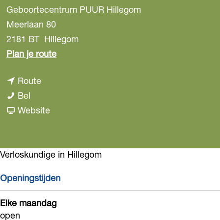
Geboortecentrum PUUR Hillegom
Meerlaan 80
2181 BT
Hillegom
n
Plan je route
a
n
Route
a
G
a
Bel
r
e
a
v
Website
G
b
r
a
e
o
G
n
b
o
e
G
Verloskundige in Hillegom
o
r
b
e
o
Openingstijden
t
o
b
r
e
o
o
t
Elke maandag
c
r
o
open
e