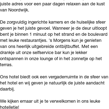
o
r
juiste adres voor een paar dagen relaxen aan de kust
L
e
h
t
L
van Noordwijk.
k
a
O
B
e
h
O
H
m
O
L
B
e
O
De zorgvuldig ingerichte kamers en de huiselijke sfeer
o
H
M
O
L
B
M
geven je het juiste gevoel. Wanneer je de deur uitloopt
t
o
O
O
L
bent je binnen 1 minuut op het strand en de boulevard
e
t
met leuke restaurantjes. 's Morgens kun je genieten
M
O
O
van ons heerlijk uitgebreide ontbijtbuffet. Met een
l
e
M
O
drankje uit onze selfservice bar kun je lekker
t
l
M
ontspannen in onze lounge of in het zonnetje op het
h
t
terras.
e
h
B
e
Ons hotel biedt ook een vergaderruimte in de sfeer van
het hotel en wij geven je natuurlijk de juiste aandacht
L
B
daarbij.
O
L
O
O
We kijken ernaar uit je te verwelkomen in ons leuke
M
O
hotelletje!