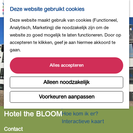
Bollen en Bloemen
K
Z
Deze website gebruikt cookies
Winkelen
a
o
M
G
Deze website maakt gebruik van cookies (Functioneel,
Uit eten
a
e
e
a
Analytisch, Marketing) die noodzakelijk zijn om de
DB4daagse - Inschrijven
r
k
n
n
website zo goed mogelijk te laten functioneren. Door op
Kinderactiviteiten
t
e
u
a
accepteren te klikken, geef je aan hiermee akkoord te
De natuur in
n
a
gaan.
Polders en plassen
r
Landgoederen
d
Alles accepteren
Musea en meer
e
Producten uit de Bollenstreek
h
Alleen noodzakelijk
Gezond en actief
o
m
Voorkeuren aanpassen
Overnachten
e
Plan je bezoek
p
Hotel the BLOOM
Hoe kom ik er?
a
Interactieve kaart
g
Contact
e