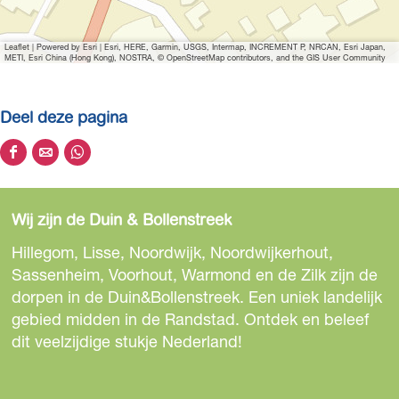
o
t
Leaflet
|
Powered by Esri | Esri, HERE, Garmin, USGS, Intermap, INCREMENT P, NRCAN, Esri Japan,
e
METI, Esri China (Hong Kong), NOSTRA, © OpenStreetMap contributors, and the GIS User Community
a
f
Deel deze pagina
b
e
D
D
D
e
e
e
e
l
e
e
e
d
Wij zijn de Duin & Bollenstreek
l
l
l
i
d
d
d
Hillegom, Lisse, Noordwijk, Noordwijkerhout,
n
e
e
e
Sassenheim, Voorhout, Warmond en de Zilk zijn de
g
z
z
z
dorpen in de Duin&Bollenstreek. Een uniek landelijk
H
e
e
e
gebied midden in de Randstad. Ontdek en beleef
o
p
p
p
dit veelzijdige stukje Nederland!
t
a
a
a
e
g
g
g
l