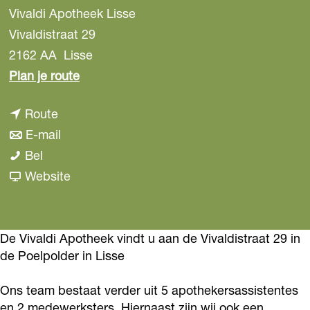
Vivaldi Apotheek Lisse
Vivaldistraat 29
2162 AA
Lisse
n
Plan je route
a
n
Route
a
a
n
E-mail
r
V
a
a
Bel
V
i
r
a
v
Website
i
v
V
r
a
v
a
i
V
n
a
l
v
i
V
De Vivaldi Apotheek vindt u aan de Vivaldistraat 29 in
l
de Poelpolder in Lisse
d
a
v
i
d
i
l
a
v
i
Ons team bestaat verder uit 5 apothekersassistentes
A
d
l
a
A
en 2 medewerksters. Hiernaast zijn wij ook een