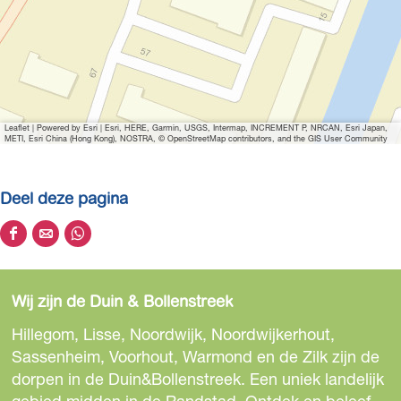
Leaflet
|
Powered by Esri | Esri, HERE, Garmin, USGS, Intermap, INCREMENT P, NRCAN, Esri Japan,
METI, Esri China (Hong Kong), NOSTRA, © OpenStreetMap contributors, and the GIS User Community
Deel deze pagina
D
D
D
e
e
e
e
e
e
Wij zijn de Duin & Bollenstreek
l
l
l
d
d
d
Hillegom, Lisse, Noordwijk, Noordwijkerhout,
e
e
e
Sassenheim, Voorhout, Warmond en de Zilk zijn de
z
z
z
dorpen in de Duin&Bollenstreek. Een uniek landelijk
e
e
e