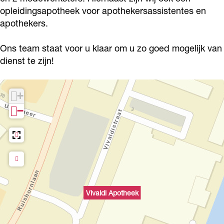
p
i
d
l
p
opleidingsapotheek voor apothekersassistentes en
o
A
i
d
apothekers.
o
t
p
A
i
t
Ons team staat voor u klaar om u zo goed mogelijk van
h
o
p
A
h
dienst te zijn!
e
t
o
p
e
e
h
t
o
e
+
k
e
h
t
k
−
e
e
h
k
e
e
k
e
k
Vivaldi Apotheek