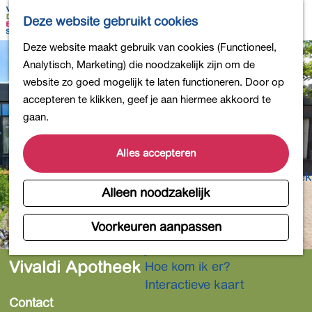
Bollen en Bloemen
K
Z
Deze website gebruikt cookies
Winkelen
a
o
M
G
Deze website maakt gebruik van cookies (Functioneel,
Uit eten
a
e
e
a
Analytisch, Marketing) die noodzakelijk zijn om de
DB4daagse - Inschrijven
r
k
n
n
website zo goed mogelijk te laten functioneren. Door op
Kinderactiviteiten
t
e
u
a
accepteren te klikken, geef je aan hiermee akkoord te
De natuur in
n
a
gaan.
Polders en plassen
r
Landgoederen
d
Alles accepteren
Musea en meer
e
Producten uit de Bollenstreek
h
Alleen noodzakelijk
Gezond en actief
o
m
Voorkeuren aanpassen
Overnachten
e
Plan je bezoek
p
Vivaldi Apotheek
Hoe kom ik er?
a
Interactieve kaart
g
Contact
e