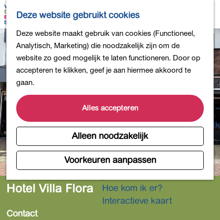
Bollen en Bloemen
K
Z
Deze website gebruikt cookies
Winkelen
a
o
M
G
Deze website maakt gebruik van cookies (Functioneel,
Uit eten
a
e
e
a
Analytisch, Marketing) die noodzakelijk zijn om de
DB4daagse - Inschrijven
r
k
n
n
website zo goed mogelijk te laten functioneren. Door op
Kinderactiviteiten
t
e
u
a
accepteren te klikken, geef je aan hiermee akkoord te
De natuur in
n
a
gaan.
Polders en plassen
r
Landgoederen
d
Alles accepteren
Musea en meer
e
Producten uit de Bollenstreek
h
Alleen noodzakelijk
Gezond en actief
o
m
Voorkeuren aanpassen
Overnachten
e
Plan je bezoek
p
Hotel Villa Flora
Hoe kom ik er?
a
Interactieve kaart
g
Contact
e