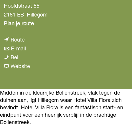
Hoofdstraat 55
2181 EB
Hillegom
n
Plan je route
a
n
Route
a
a
n
E-mail
r
H
a
a
Bel
H
o
r
a
v
Website
o
t
H
r
a
t
e
o
H
n
e
l
t
o
H
Midden in de kleurrijke Bollenstreek, vlak tegen de
l
duinen aan, ligt Hillegom waar Hotel Villa Flora zich
V
e
t
o
V
bevindt. Hotel Villa Flora is een fantastisch start- en
i
l
e
t
i
eindpunt voor een heerlijk verblijf in de prachtige
l
V
l
e
l
Bollenstreek.
l
i
V
l
l