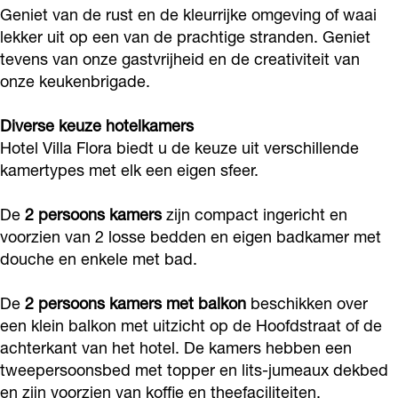
a
l
i
V
Geniet van de rust en de kleurrijke omgeving of waai
a
lekker uit op een van de prachtige stranden. Geniet
F
l
l
i
F
tevens van onze gastvrijheid en de creativiteit van
l
a
l
l
l
onze keukenbrigade.
o
F
a
l
o
r
l
F
a
r
Diverse keuze hotelkamers
a
o
l
F
Hotel Villa Flora biedt u de keuze uit verschillende
a
kamertypes met elk een eigen sfeer.
r
o
l
a
r
o
De
2 persoons kamers
zijn compact ingericht en
a
r
voorzien van 2 losse bedden en eigen badkamer met
a
douche en enkele met bad.
De
2 persoons kamers met balkon
beschikken over
een klein balkon met uitzicht op de Hoofdstraat of de
achterkant van het hotel. De kamers hebben een
tweepersoonsbed met topper en lits-jumeaux dekbed
en zijn voorzien van koffie en theefaciliteiten.