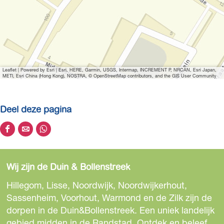
Leaflet
|
Powered by Esri | Esri, HERE, Garmin, USGS, Intermap, INCREMENT P, NRCAN, Esri Japan,
METI, Esri China (Hong Kong), NOSTRA, © OpenStreetMap contributors, and the GIS User Community
Deel deze pagina
D
D
D
e
e
e
e
e
e
Wij zijn de Duin & Bollenstreek
l
l
l
d
d
d
Hillegom, Lisse, Noordwijk, Noordwijkerhout,
e
e
e
Sassenheim, Voorhout, Warmond en de Zilk zijn de
z
z
z
dorpen in de Duin&Bollenstreek. Een uniek landelijk
e
e
e
gebied midden in de Randstad. Ontdek en beleef