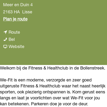
Meer en Duin 4
2163 HA
Lisse
n
Plan je route
a
n
Route
a
W
a
Bel
r
e
a
v
Website
W
-
r
a
e
F
W
n
-
i
e
W
Welkom bij de Fitness & Healthclub in de Bollenstreek.
F
t
-
e
i
We-Fit is een moderne, verzorgde en zeer goed
F
-
t
uitgeruste Fitness & Healthclub waar het naast heerlijk
i
F
sporten, ook plezierig ontspannen is. Kom gerust eens
t
i
langs en laat je voorlichten over wat We-Fit voor jou
t
kan betekenen. Parkeren doe je voor de deur.