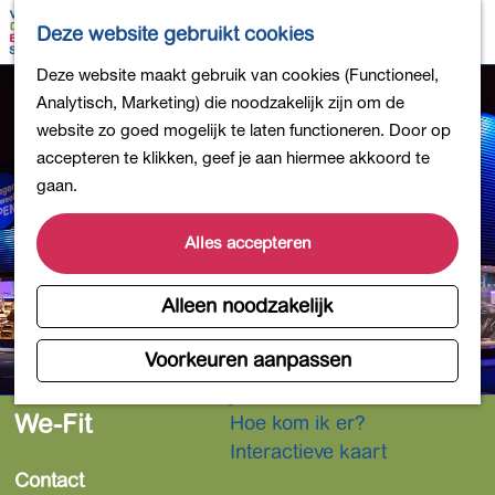
Bollen en Bloemen
K
Z
Deze website gebruikt cookies
Winkelen
a
o
M
G
Deze website maakt gebruik van cookies (Functioneel,
Uit eten
a
e
e
a
Analytisch, Marketing) die noodzakelijk zijn om de
DB4daagse - Inschrijven
r
k
n
n
website zo goed mogelijk te laten functioneren. Door op
Kinderactiviteiten
t
e
u
a
accepteren te klikken, geef je aan hiermee akkoord te
De natuur in
n
a
gaan.
Polders en plassen
r
Landgoederen
d
Alles accepteren
Musea en meer
e
Producten uit de Bollenstreek
h
Alleen noodzakelijk
Gezond en actief
o
m
Voorkeuren aanpassen
Overnachten
e
Plan je bezoek
p
We-Fit
Hoe kom ik er?
a
Interactieve kaart
g
Contact
e