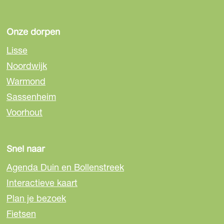
g
g
g
i
i
i
n
n
n
Onze dorpen
a
a
a
Lisse
o
o
o
Noordwijk
p
p
p
Warmond
F
e
W
a
-
h
Sassenheim
c
m
a
Voorhout
e
a
t
b
i
s
o
l
A
Snel naar
o
p
Agenda Duin en Bollenstreek
k
p
Interactieve kaart
Plan je bezoek
Fietsen