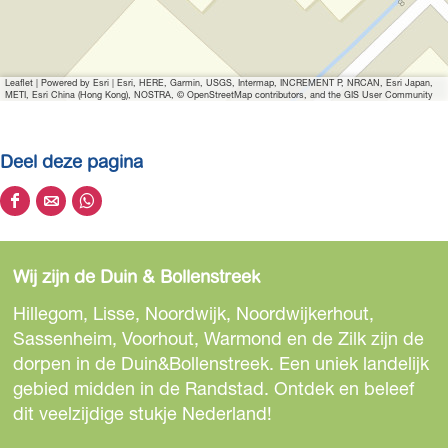
Leaflet
|
Powered by Esri | Esri, HERE, Garmin, USGS, Intermap, INCREMENT P, NRCAN, Esri Japan,
METI, Esri China (Hong Kong), NOSTRA, © OpenStreetMap contributors, and the GIS User Community
Deel deze pagina
D
D
D
e
e
e
e
e
e
Wij zijn de Duin & Bollenstreek
l
l
l
d
d
d
Hillegom, Lisse, Noordwijk, Noordwijkerhout,
e
e
e
Sassenheim, Voorhout, Warmond en de Zilk zijn de
z
z
z
dorpen in de Duin&Bollenstreek. Een uniek landelijk
e
e
e
gebied midden in de Randstad. Ontdek en beleef
p
p
p
dit veelzijdige stukje Nederland!
a
a
a