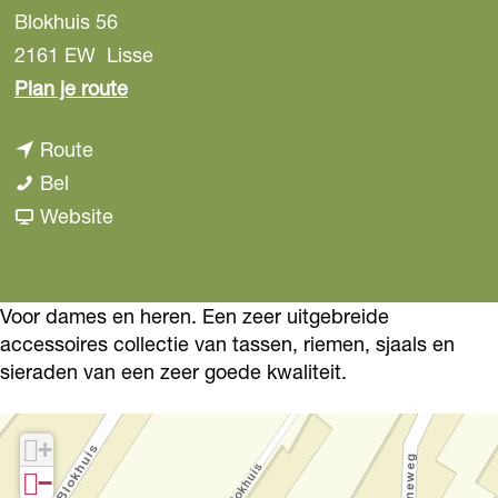
Blokhuis 56
2161 EW
Lisse
n
Plan je route
a
n
Route
a
T
a
Bel
r
h
a
v
Website
T
e
r
a
h
S
T
n
e
t
h
T
Voor dames en heren. Een zeer uitgebreide
S
accessoires collectie van tassen, riemen, sjaals en
o
e
h
t
sieraden van een zeer goede kwaliteit.
n
S
e
o
e
t
S
n
+
L
o
t
e
−
i
n
o
L