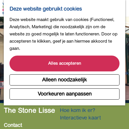
Bollen en Bloemen
K
Z
Deze website gebruikt cookies
Winkelen
a
o
M
G
Deze website maakt gebruik van cookies (Functioneel,
Uit eten
a
e
e
a
Analytisch, Marketing) die noodzakelijk zijn om de
DB4daagse - Inschrijven
r
k
n
n
website zo goed mogelijk te laten functioneren. Door op
Kinderactiviteiten
t
e
u
a
accepteren te klikken, geef je aan hiermee akkoord te
De natuur in
n
a
gaan.
Polders en plassen
r
Landgoederen
d
Alles accepteren
Musea en meer
e
Producten uit de Bollenstreek
h
Alleen noodzakelijk
Gezond en actief
o
m
Voorkeuren aanpassen
Overnachten
e
Plan je bezoek
p
The Stone Lisse
Hoe kom ik er?
a
Interactieve kaart
g
Contact
e