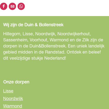
D
D
D
e
e
e
e
e
e
Wij zijn de Duin & Bollenstreek
l
l
l
d
d
d
Hillegom, Lisse, Noordwijk, Noordwijkerhout,
e
e
e
Sassenheim, Voorhout, Warmond en de Zilk zijn de
z
z
z
dorpen in de Duin&Bollenstreek. Een uniek landelijk
e
e
e
gebied midden in de Randstad. Ontdek en beleef
p
p
p
dit veelzijdige stukje Nederland!
a
a
a
g
g
g
i
i
i
n
n
n
Onze dorpen
a
a
a
Lisse
o
o
o
Noordwijk
p
p
p
Warmond
F
e
W