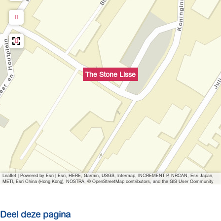
s
e
n
i
s
L
e
s
e
i
L
s
s
i
e
s
s
The Stone Lisse
e
s
e
Leaflet
|
Powered by Esri | Esri, HERE, Garmin, USGS, Intermap, INCREMENT P, NRCAN, Esri Japan,
METI, Esri China (Hong Kong), NOSTRA, © OpenStreetMap contributors, and the GIS User Community
Deel deze pagina