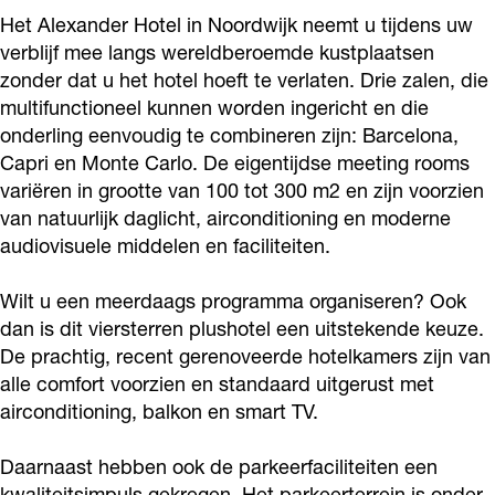
H
e
d
n
H
Het Alexander Hotel in Noordwijk neemt u tijdens uw
o
r
e
d
verblijf mee langs wereldberoemde kustplaatsen
o
zonder dat u het hotel hoeft te verlaten. Drie zalen, die
t
H
r
e
t
multifunctioneel kunnen worden ingericht en die
e
o
H
r
e
onderling eenvoudig te combineren zijn: Barcelona,
l
t
o
H
l
Capri en Monte Carlo. De eigentijdse meeting rooms
|
e
t
o
|
variëren in grootte van 100 tot 300 m2 en zijn voorzien
M
l
e
t
van natuurlijk daglicht, airconditioning en moderne
M
audiovisuele middelen en faciliteiten.
e
|
l
e
e
e
M
|
l
e
Wilt u een meerdaags programma organiseren? Ook
t
e
M
|
t
dan is dit viersterren plushotel een uitstekende keuze.
i
e
e
M
i
De prachtig, recent gerenoveerde hotelkamers zijn van
n
t
e
e
alle comfort voorzien en standaard uitgerust met
n
airconditioning, balkon en smart TV.
g
i
t
e
g
s
n
i
t
s
Daarnaast hebben ook de parkeerfaciliteiten een
g
n
i
kwaliteitsimpuls gekregen. Het parkeerterrein is onder