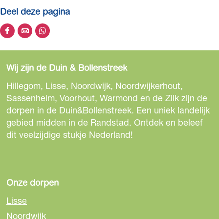
f
Deel deze pagina
b
e
D
D
D
e
e
e
e
l
e
e
e
d
Wij zijn de Duin & Bollenstreek
l
l
l
i
d
d
d
Hillegom, Lisse, Noordwijk, Noordwijkerhout,
n
e
e
e
Sassenheim, Voorhout, Warmond en de Zilk zijn de
g
z
z
z
dorpen in de Duin&Bollenstreek. Een uniek landelijk
A
e
e
e
gebied midden in de Randstad. Ontdek en beleef
l
p
p
p
dit veelzijdige stukje Nederland!
e
a
a
a
x
g
g
g
a
i
i
i
n
n
n
n
Onze dorpen
d
a
a
a
e
Lisse
o
o
o
r
Noordwijk