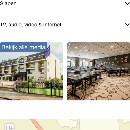
Slapen
TV, audio, video & Internet
Bekijk alle media
O
p
e
+