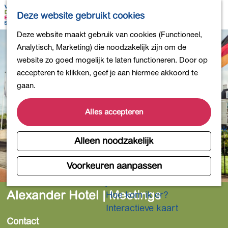
Bollen en Bloemen
K
Z
Deze website gebruikt cookies
Winkelen
a
o
M
G
Deze website maakt gebruik van cookies (Functioneel,
Uit eten
a
e
e
a
Analytisch, Marketing) die noodzakelijk zijn om de
DB4daagse - Inschrijven
r
k
n
n
website zo goed mogelijk te laten functioneren. Door op
Kinderactiviteiten
t
e
u
a
accepteren te klikken, geef je aan hiermee akkoord te
De natuur in
n
a
gaan.
Polders en plassen
r
Landgoederen
d
Alles accepteren
Musea en meer
e
Producten uit de Bollenstreek
h
Alleen noodzakelijk
Gezond en actief
o
m
Voorkeuren aanpassen
Overnachten
e
Plan je bezoek
p
Alexander Hotel | Meetings
Hoe kom ik er?
a
Interactieve kaart
g
Contact
e