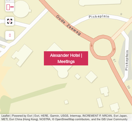
n
−
p
o
p
u
p
m
e
Alexander Hotel |
t
Meetings
v
e
r
g
r
o
t
Leaflet
|
Powered by Esri | Esri, HERE, Garmin, USGS, Intermap, INCREMENT P, NRCAN, Esri Japan,
e
METI, Esri China (Hong Kong), NOSTRA, © OpenStreetMap contributors, and the GIS User Community
a