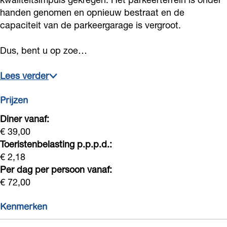
s
g
n
handen genomen en opnieuw bestraat en de
s
g
capaciteit van de parkeergarage is vergroot.
s
Dus, bent u op zoe…
Lees verder
Prijzen
Diner vanaf:
€ 39,00
Toeristenbelasting p.p.p.d.:
€ 2,18
Per dag per persoon vanaf:
€ 72,00
Kenmerken