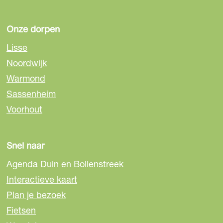
g
g
g
i
i
i
n
n
n
Onze dorpen
a
a
a
Lisse
o
o
o
Noordwijk
p
p
p
Warmond
F
e
W
a
-
h
Sassenheim
c
m
a
Voorhout
e
a
t
b
i
s
o
l
A
Snel naar
o
p
Agenda Duin en Bollenstreek
k
p
Interactieve kaart
Plan je bezoek
Fietsen