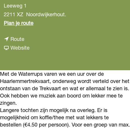
Leeweg 1
2211 XZ
Noordwijkerhout.
n
Plan je route
a
n
Route
a
a
v
Website
r
a
a
W
r
n
a
W
W
Met de Waterrups varen we een uur over de
t
Haarlemmertrekvaart, onderweg wordt verteld over het
a
a
e
ontstaan van de Trekvaart en wat er allemaal te zien is.
t
t
r
Ook hebben we muziek aan boord om lekker mee te
e
e
r
zingen.
r
r
u
Langere tochten zijn mogelijk na overleg. Er is
r
r
mogelijkheid om koffie/thee met wat lekkers te
p
bestellen (€4.50 per persoon). Voor een groep van max.
u
u
s