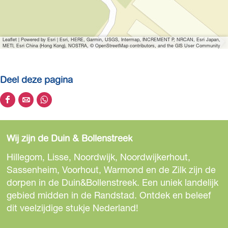
Leaflet
|
Powered by Esri | Esri, HERE, Garmin, USGS, Intermap, INCREMENT P, NRCAN, Esri Japan,
METI, Esri China (Hong Kong), NOSTRA, © OpenStreetMap contributors, and the GIS User Community
Deel deze pagina
D
D
D
e
e
e
e
e
e
Wij zijn de Duin & Bollenstreek
l
l
l
d
d
d
Hillegom, Lisse, Noordwijk, Noordwijkerhout,
e
e
e
Sassenheim, Voorhout, Warmond en de Zilk zijn de
z
z
z
dorpen in de Duin&Bollenstreek. Een uniek landelijk
e
e
e
gebied midden in de Randstad. Ontdek en beleef
p
p
p
dit veelzijdige stukje Nederland!
a
a
a