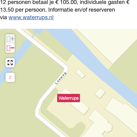
12 personen betaal je € 105.00, individuele gasten €
p
p
13.50 per persoon. Informatie en/of reserveren
s
s
via
www.waterrups.nl
+
−
Waterrups