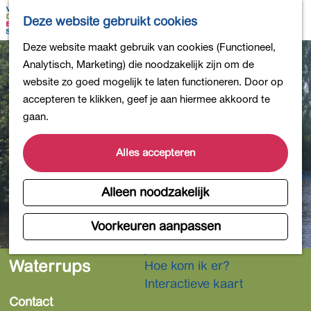
Bollen en Bloemen
K
Z
Deze website gebruikt cookies
Winkelen
a
o
M
G
Deze website maakt gebruik van cookies (Functioneel,
Uit eten
a
e
e
a
Analytisch, Marketing) die noodzakelijk zijn om de
DB4daagse - Inschrijven
r
k
n
n
website zo goed mogelijk te laten functioneren. Door op
Kinderactiviteiten
t
e
u
a
accepteren te klikken, geef je aan hiermee akkoord te
De natuur in
n
a
gaan.
Polders en plassen
r
Landgoederen
d
Alles accepteren
Musea en meer
e
Producten uit de Bollenstreek
h
Alleen noodzakelijk
Gezond en actief
o
m
Voorkeuren aanpassen
Overnachten
e
Plan je bezoek
p
Waterrups
Hoe kom ik er?
a
Interactieve kaart
g
Contact
e