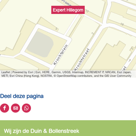
Expert Hillegom
Leaflet
|
Powered by Esri | Esri, HERE, Garmin, USGS, Intermap, INCREMENT P, NRCAN, Esri Japan,
METI, Esri China (Hong Kong), NOSTRA, © OpenStreetMap contributors, and the GIS User Community
Deel deze pagina
D
D
D
e
e
e
e
e
e
Wij zijn de Duin & Bollenstreek
l
l
l