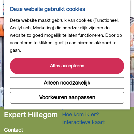
Bollen en Bloemen
K
Z
Deze website gebruikt cookies
Winkelen
a
o
M
G
Deze website maakt gebruik van cookies (Functioneel,
Uit eten
a
e
e
a
Analytisch, Marketing) die noodzakelijk zijn om de
DB4daagse - Inschrijven
r
k
n
n
website zo goed mogelijk te laten functioneren. Door op
Kinderactiviteiten
t
e
u
a
accepteren te klikken, geef je aan hiermee akkoord te
De natuur in
n
a
gaan.
Polders en plassen
r
Landgoederen
d
Alles accepteren
Musea en meer
e
Producten uit de Bollenstreek
h
Alleen noodzakelijk
Gezond en actief
o
m
Voorkeuren aanpassen
Overnachten
e
Plan je bezoek
p
Expert Hillegom
Hoe kom ik er?
a
Interactieve kaart
g
Contact
e