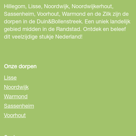
d
d
d
Hillegom, Lisse, Noordwijk, Noordwijkerhout,
e
e
e
Sassenheim, Voorhout, Warmond en de Zilk zijn de
z
z
z
dorpen in de Duin&Bollenstreek. Een uniek landelijk
e
e
e
gebied midden in de Randstad. Ontdek en beleef
p
p
p
dit veelzijdige stukje Nederland!
a
a
a
g
g
g
i
i
i
n
n
n
Onze dorpen
a
a
a
Lisse
o
o
o
Noordwijk
p
p
p
Warmond
F
e
W
a
-
h
Sassenheim
c
m
a
Voorhout
e
a
t
b
i
s
o
l
A