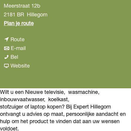
Meerstraat 12b
2181 BR
Hillegom
n
Plan je route
a
n
Route
a
a
n
E-mail
r
E
a
a
Bel
E
x
r
a
v
Website
x
p
E
r
a
p
e
x
E
n
e
r
p
x
E
Wilt u een Nieuwe televisie, wasmachine,
r
inbouwvaatwasser, koelkast,
t
e
p
x
t
stofzuiger of laptop kopen? Bij Expert Hillegom
H
r
e
p
H
ontvangt u advies op maat, persoonlijke aandacht en
i
t
r
e
i
hulp om het product te vinden dat aan uw wensen
l
H
t
r
l
voldoet.