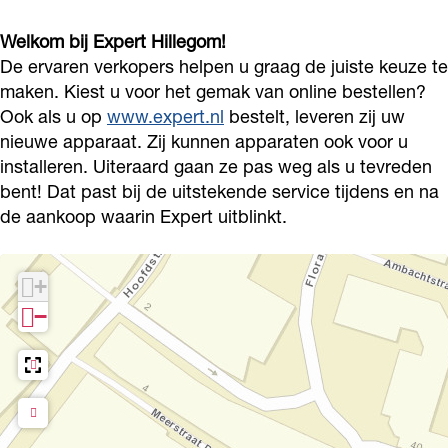
l
i
H
t
l
Welkom bij Expert Hillegom!
e
l
i
H
e
De ervaren verkopers helpen u graag de juiste keuze te
g
l
l
i
g
maken. Kiest u voor het gemak van online bestellen?
o
e
l
l
o
Ook als u op
www.expert.nl
bestelt, leveren zij uw
m
g
e
l
m
nieuwe apparaat. Zij kunnen apparaten ook voor u
o
g
e
installeren. Uiteraard gaan ze pas weg als u tevreden
bent! Dat past bij de uitstekende service tijdens en na
m
o
g
de aankoop waarin Expert uitblinkt.
m
o
m
+
−