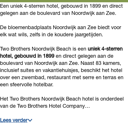
o
d
g
e
t
o
r
Een uniek 4-sterren hotel, gebouwd in 1899 en direct
e
o
i
r
gelegen aan de boulevard van Noordwijk aan Zee.
r
h
t
o
r
k
n
a
s
e
h
t
s
De bloemenbadplaats Noordwijk aan Zee biedt voor
T
T
m
N
r
e
h
N
elk wat wils, zelfs in de koudere jaargetijden.
w
w
T
o
s
r
e
o
o
o
w
o
N
s
r
Two Brothers Noordwijk Beach is een
o
uniek 4-sterren
B
B
o
hotel, gebouwd in 1899
r
o
N
s
en direct gelegen aan de
r
boulevard van Noordwijk aan Zee. Naast 83 kamers,
r
r
B
d
o
o
N
d
inclusief suites en vakantiehuisjes, beschikt het hotel
o
o
r
w
r
o
o
w
over een zwembad, restaurant met serre en terras en
t
t
o
i
d
r
o
i
een sfeervolle hotelbar.
h
h
t
j
w
d
r
j
e
e
h
Het Two Brothers Noordwijk Beach hotel is onderdeel
k
i
w
d
k
van de Two Brothers Hotel Company…
r
r
e
B
j
i
w
B
s
s
r
e
k
j
i
e
Lees verder
N
N
s
a
B
k
j
a