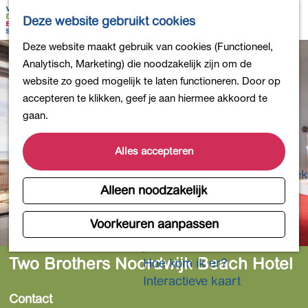
Bollen en Bloemen
K
Z
Deze website gebruikt cookies
Winkelen
a
o
M
G
Deze website maakt gebruik van cookies (Functioneel,
Uit eten
a
e
e
a
Analytisch, Marketing) die noodzakelijk zijn om de
DB4daagse - Inschrijven
r
k
n
n
website zo goed mogelijk te laten functioneren. Door op
Kinderactiviteiten
t
e
u
a
accepteren te klikken, geef je aan hiermee akkoord te
De natuur in
n
a
gaan.
Polders en plassen
r
Landgoederen
d
Alles accepteren
Musea en meer
e
Producten uit de Bollenstreek
h
Alleen noodzakelijk
Gezond en actief
o
m
Voorkeuren aanpassen
Overnachten
e
Plan je bezoek
p
Two Brothers Noordwijk Beach Hotel
Hoe kom ik er?
a
Interactieve kaart
g
Contact
e