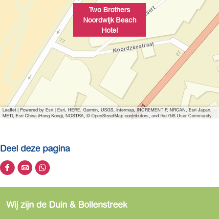
e
Two Brothers
t
Noordwijk Beach
v
Hotel
e
r
g
r
o
t
Leaflet
|
Powered by Esri | Esri, HERE, Garmin, USGS, Intermap, INCREMENT P, NRCAN, Esri Japan,
e
METI, Esri China (Hong Kong), NOSTRA, © OpenStreetMap contributors, and the GIS User Community
a
f
Deel deze pagina
b
e
D
D
D
e
e
e
e
l
e
e
e
d
Wij zijn de Duin & Bollenstreek
l
l
l
i