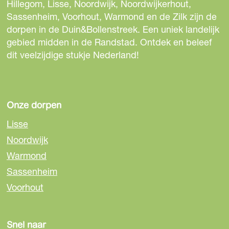
d
d
d
Hillegom, Lisse, Noordwijk, Noordwijkerhout,
n
e
e
e
Sassenheim, Voorhout, Warmond en de Zilk zijn de
g
z
z
z
dorpen in de Duin&Bollenstreek. Een uniek landelijk
H
e
e
e
gebied midden in de Randstad. Ontdek en beleef
o
p
p
p
dit veelzijdige stukje Nederland!
t
a
a
a
e
g
g
g
l
i
i
i
b
n
n
n
Onze dorpen
a
a
a
a
r
Lisse
o
o
o
Noordwijk
p
p
p
Warmond
F
e
W
a
-
h
Sassenheim
c
m
a
Voorhout
e
a
t
b
i
s
o
l
A
Snel naar