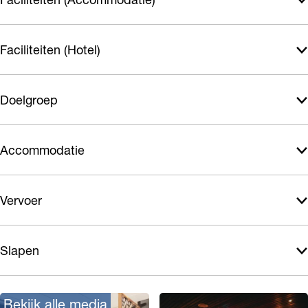
t
t
o
e
e
t
Faciliteiten (Hotel)
l
l
e
l
Doelgroep
Accommodatie
Vervoer
Slapen
Bekijk alle media