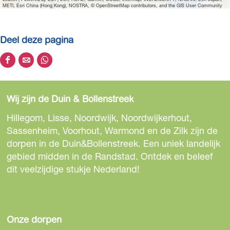
e
METI, Esri China (Hong Kong), NOSTRA, © OpenStreetMap contributors, and the GIS User Community
a
f
Deel deze pagina
b
e
D
D
D
e
e
e
e
l
e
e
e
d
Wij zijn de Duin & Bollenstreek
l
l
l
i
d
d
d
Hillegom, Lisse, Noordwijk, Noordwijkerhout,
n
e
e
e
Sassenheim, Voorhout, Warmond en de Zilk zijn de
g
z
z
z
dorpen in de Duin&Bollenstreek. Een uniek landelijk
V
e
e
e
gebied midden in de Randstad. Ontdek en beleef
i
p
p
p
dit veelzijdige stukje Nederland!
c
a
a
a
t
g
g
g
o
i
i
i
r
n
n
n
Onze dorpen
i