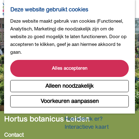
Bollen en Bloemen
K
Z
Deze website gebruikt cookies
Winkelen
a
o
M
G
Deze website maakt gebruik van cookies (Functioneel,
Uit eten
a
e
e
a
Analytisch, Marketing) die noodzakelijk zijn om de
DB4daagse - Inschrijven
r
k
n
n
website zo goed mogelijk te laten functioneren. Door op
Kinderactiviteiten
t
e
u
a
accepteren te klikken, geef je aan hiermee akkoord te
De natuur in
n
a
gaan.
Polders en plassen
r
Landgoederen
d
Alles accepteren
Musea en meer
e
Producten uit de Bollenstreek
h
Alleen noodzakelijk
Gezond en actief
o
m
Voorkeuren aanpassen
Overnachten
e
Plan je bezoek
p
Hortus botanicus Leiden
Hoe kom ik er?
a
Interactieve kaart
g
Contact
e