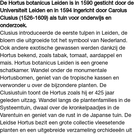
De Hortus botanicus Leiden is in 1590 gesticht door de
o
r
a
o
b
s
a
Universiteit Leiden en in 1594 ingericht door Carolus
k
a
n
t
o
b
n
Clusius (1526-1609) als tuin voor onderwijs en
H
m
i
a
t
o
i
onderzoek.
o
H
c
n
a
t
Clusius introduceerde de eerste tulpen in Leiden, de
c
r
o
bloem die uitgroeide tot het symbool van Nederland.
u
i
n
a
u
Ook andere exotische gewassen werden dankzij de
t
r
s
c
i
n
s
Hortus bekend, zoals tabak, tomaat, aardappel en
u
t
L
u
c
i
L
mais. Hortus botanicus Leiden is een groene
s
u
e
s
u
c
e
schatkamer. Wandel onder de monumentale
b
s
i
L
s
u
Hortusbomen, geniet van de tropische kassen en
i
o
b
verwonder u over de bijzondere planten. De
d
e
L
s
d
Clusiustuin toont de Hortus zoals hij er 425 jaar
t
o
e
i
e
L
e
geleden uitzag. Wandel langs de plantenfamilies in de
a
t
n
d
i
e
n
Systeemtuin, dwaal over de kronkelpaadjes in de
n
a
e
d
i
Varentuin en geniet van de rust in de Japanse tuin. De
i
n
n
e
d
Leidse Hortus bezit een grote collectie vleesetende
c
i
planten en een uitgebreide verzameling orchideeën uit
n
e