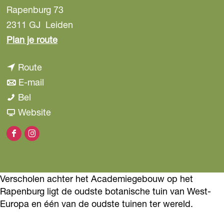
Rapenburg 73
2311 GJ
Leiden
n
Plan je route
a
n
Route
a
a
n
E-mail
r
H
a
a
Bel
H
o
r
a
v
Website
o
r
H
r
a
r
F
I
t
o
H
n
t
a
n
u
r
o
H
u
c
s
s
t
r
o
s
Verscholen achter het Academiegebouw op het
e
t
b
u
t
r
b
Rapenburg ligt de oudste botanische tuin van West-
b
a
o
s
u
t
Europa en één van de oudste tuinen ter wereld.
o
o
g
t
b
s
u
t