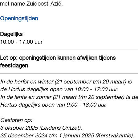
met name Zuidoost-Azië.
u
c
n
s
u
Openingstijden
L
s
e
L
Dagelijks
i
e
10.00 - 17.00 uur
d
i
Let op: openingstijden kunnen afwijken tijdens
e
d
feestdagen
n
e
n
In de herfst en winter (21 september t/m 20 maart) is
de Hortus dagelijks open van 10:00 - 17:00 uur.
In de lente en zomer (21 maart t/m 20 september) Is de
Hortus dagelijks open van 9:00 - 18:00 uur.
Gesloten op:
3 oktober 2025 (Leidens Ontzet).
25 december 2024 t/m 1 januari 2025 (Kerstvakantie).