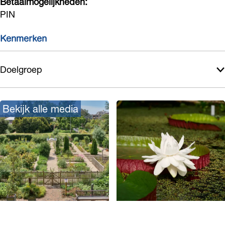
Betaalmogelijkheden:
PIN
Kenmerken
Doelgroep
Bekijk alle media
O