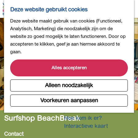
Bollen en Bloemen
K
Z
Deze website gebruikt cookies
Winkelen
a
o
M
G
Deze website maakt gebruik van cookies (Functioneel,
Uit eten
a
e
e
a
Analytisch, Marketing) die noodzakelijk zijn om de
DB4daagse - Inschrijven
r
k
n
n
website zo goed mogelijk te laten functioneren. Door op
Kinderactiviteiten
t
e
u
a
accepteren te klikken, geef je aan hiermee akkoord te
De natuur in
n
a
gaan.
Polders en plassen
r
Landgoederen
d
Alles accepteren
Musea en meer
e
Producten uit de Bollenstreek
h
Alleen noodzakelijk
Gezond en actief
o
m
Voorkeuren aanpassen
Overnachten
e
Plan je bezoek
p
Surfshop BeachBreak
Hoe kom ik er?
a
Interactieve kaart
g
Contact
e