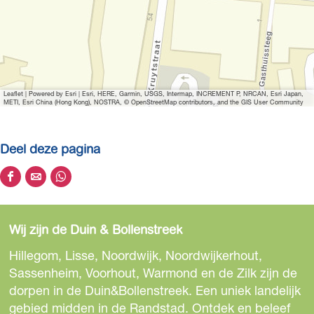
r
r
g
e
r
a
o
k
t
Leaflet
|
Powered by Esri | Esri, HERE, Garmin, USGS, Intermap, INCREMENT P, NRCAN, Esri Japan,
e
METI, Esri China (Hong Kong), NOSTRA, © OpenStreetMap contributors, and the GIS User Community
a
f
Deel deze pagina
b
e
D
D
D
e
e
e
e
l
e
e
e
d
Wij zijn de Duin & Bollenstreek
l
l
l
i
d
d
d
Hillegom, Lisse, Noordwijk, Noordwijkerhout,
n
e
e
e
Sassenheim, Voorhout, Warmond en de Zilk zijn de
g
z
z
z
dorpen in de Duin&Bollenstreek. Een uniek landelijk
p
e
e
e
gebied midden in de Randstad. Ontdek en beleef
h