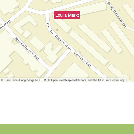
Loulia Markt
I, Esri China (Hong Kong), NOSTRA, © OpenStreetMap contributors, and the GIS User Community