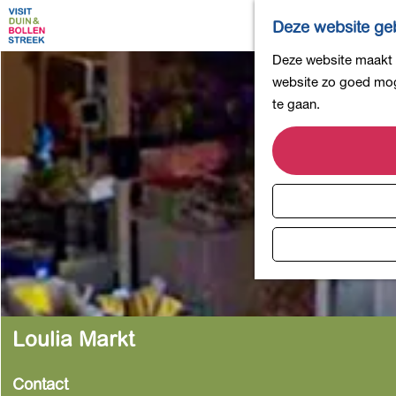
Deze website geb
G
Deze website maakt g
a
website zo goed moge
n
te gaan.
a
a
r
d
e
h
o
m
e
p
Loulia Markt
a
g
Contact
e