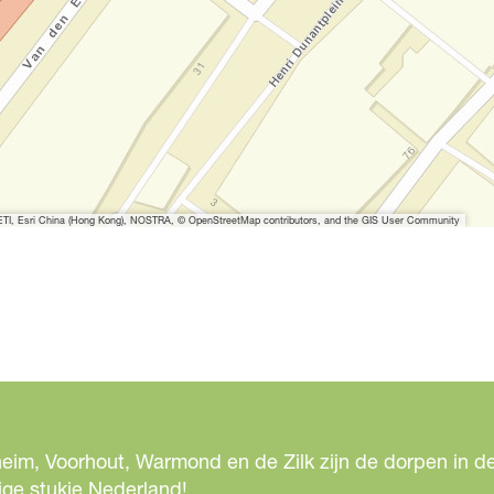
I, Esri China (Hong Kong), NOSTRA, © OpenStreetMap contributors, and the GIS User Community
eim, Voorhout, Warmond en de Zilk zijn de dorpen in de
ige stukje Nederland!