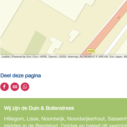
Leaflet
|
Powered by Esri | Esri, HERE, Garmin, USGS, Intermap, INCREMENT P, NRCAN, Esri Japan, MET
Deel deze pagina
D
D
D
e
e
e
e
e
e
Wij zijn de Duin & Bollenstreek
l
l
l
d
d
d
Hillegom, Lisse, Noordwijk, Noordwijkerhout, Sassenh
e
e
e
midden in de Randstad. Ontdek en beleef dit veelzijd