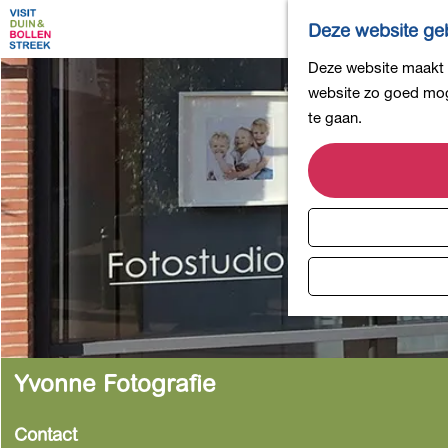
Deze website geb
G
Deze website maakt g
a
website zo goed moge
n
te gaan.
a
a
r
d
e
h
o
m
e
p
Yvonne Fotografie
a
g
Contact
e