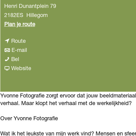
Henri Dunantplein 79
2182ES
Hillegom
n
Plan je route
a
n
Route
a
a
n
E-mail
r
Y
a
a
Bel
Y
v
r
a
v
Website
v
o
Y
r
a
o
n
v
Y
n
n
n
o
v
Y
Yvonne Fotografie zorgt ervoor dat jouw beeldmateriaal d
n
verhaal. Maar klopt het verhaal met de werkelijkheid?
e
n
o
v
e
F
n
n
o
F
Over Yvonne Fotografie
o
e
n
n
o
t
F
e
n
t
Wat ik het leukste van mijn werk vind? Mensen en sfeer 