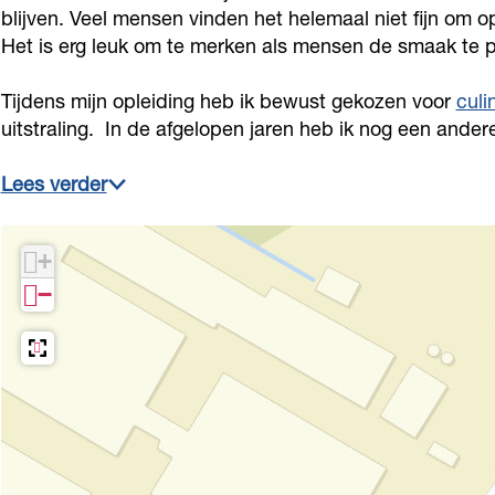
o
o
F
e
blijven. Veel mensen vinden het helemaal niet fijn om op
o
Het is erg leuk om te merken als mensen de smaak te p
g
t
o
F
g
r
o
t
o
r
Tijdens mijn opleiding heb ik bewust gekozen voor
culi
a
g
o
t
a
uitstraling. In de afgelopen jaren heb ik nog een andere
f
r
g
o
f
i
a
r
g
Lees verder
i
e
f
a
r
e
i
f
a
+
e
i
f
−
e
i
e