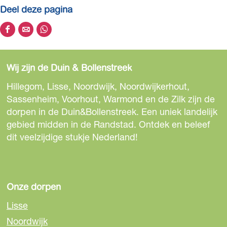
Deel deze pagina
D
D
D
e
e
e
e
e
e
Wij zijn de Duin & Bollenstreek
l
l
l
d
d
d
Hillegom, Lisse, Noordwijk, Noordwijkerhout,
e
e
e
Sassenheim, Voorhout, Warmond en de Zilk zijn de
z
z
z
dorpen in de Duin&Bollenstreek. Een uniek landelijk
e
e
e
gebied midden in de Randstad. Ontdek en beleef
p
p
p
dit veelzijdige stukje Nederland!
a
a
a
g
g
g
i
i
i
n
n
n
Onze dorpen
a
a
a
Lisse
o
o
o
Noordwijk
p
p
p