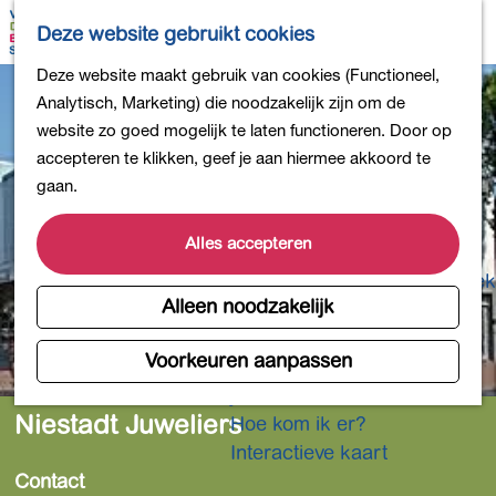
Bollen en Bloemen
K
Z
Deze website gebruikt cookies
Winkelen
a
o
M
G
Deze website maakt gebruik van cookies (Functioneel,
Uit eten
a
e
e
a
Analytisch, Marketing) die noodzakelijk zijn om de
DB4daagse - Inschrijven
r
k
n
n
website zo goed mogelijk te laten functioneren. Door op
Kinderactiviteiten
t
e
u
a
accepteren te klikken, geef je aan hiermee akkoord te
De natuur in
n
a
gaan.
Polders en plassen
r
Landgoederen
d
Alles accepteren
Musea en meer
e
Producten uit de Bollenstreek
h
Alleen noodzakelijk
Gezond en actief
o
m
Voorkeuren aanpassen
Overnachten
e
Plan je bezoek
p
Niestadt Juweliers
Hoe kom ik er?
a
Interactieve kaart
g
Contact
e