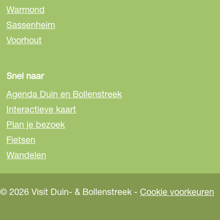
Warmond
F
e
W
a
-
h
Sassenheim
c
m
a
Voorhout
e
a
t
b
i
s
o
l
A
Snel naar
o
p
Agenda Duin en Bollenstreek
k
p
Interactieve kaart
Plan je bezoek
Fietsen
Wandelen
© 2026 Visit Duin- & Bollenstreek -
Cookie voorkeuren