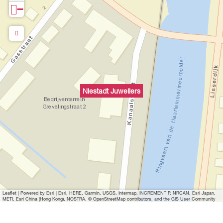
−
Niestadt Juweliers
Leaflet
|
Powered by Esri | Esri, HERE, Garmin, USGS, Intermap, INCREMENT P, NRCAN, Esri Japan,
METI, Esri China (Hong Kong), NOSTRA, © OpenStreetMap contributors, and the GIS User Community