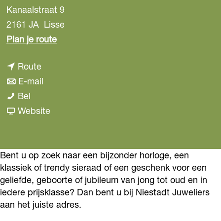
Kanaalstraat 9
2161 JA
Lisse
n
Plan je route
a
n
Route
a
a
n
E-mail
r
N
a
a
Bel
N
i
r
a
v
Website
i
e
N
r
a
e
s
i
N
n
s
t
e
i
N
Bent u op zoek naar een bijzonder horloge, een
t
klassiek of trendy sieraad of een geschenk voor een
a
s
e
i
a
geliefde, geboorte of jubileum van jong tot oud en in
d
t
s
e
d
iedere prijsklasse? Dan bent u bij Niestadt Juweliers
t
a
t
s
t
aan het juiste adres.
J
d
a
t
J