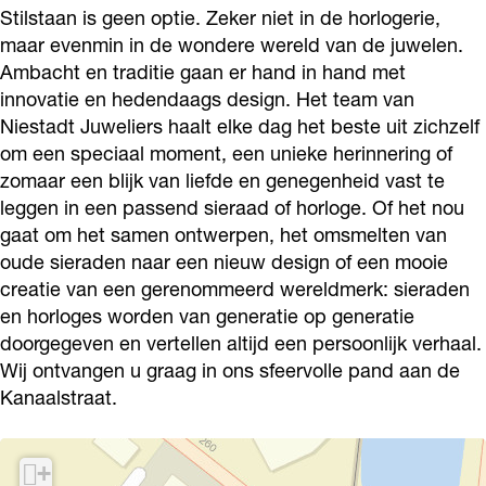
u
t
d
a
Stilstaan is geen optie. Zeker niet in de horlogerie,
u
maar evenmin in de wondere wereld van de juwelen.
w
J
t
d
w
Ambacht en traditie gaan er hand in hand met
e
u
J
t
e
innovatie en hedendaags design. Het team van
l
w
u
J
l
Niestadt Juweliers haalt elke dag het beste uit zichzelf
i
e
w
u
i
om een speciaal moment, een unieke herinnering of
e
l
e
w
zomaar een blijk van liefde en genegenheid vast te
e
leggen in een passend sieraad of horloge. Of het nou
r
i
l
e
r
gaat om het samen ontwerpen, het omsmelten van
s
e
i
l
s
oude sieraden naar een nieuw design of een mooie
r
e
i
creatie van een gerenommeerd wereldmerk: sieraden
s
r
e
en horloges worden van generatie op generatie
s
r
doorgegeven en vertellen altijd een persoonlijk verhaal.
Wij ontvangen u graag in ons sfeervolle pand aan de
s
Kanaalstraat.
+