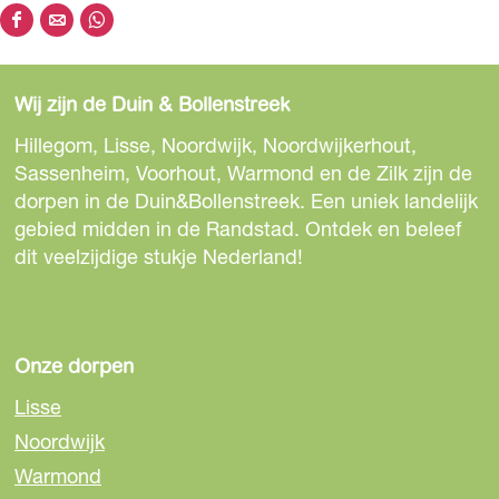
e
D
D
D
e
e
e
e
l
e
e
e
d
Wij zijn de Duin & Bollenstreek
l
l
l
i
d
d
d
Hillegom, Lisse, Noordwijk, Noordwijkerhout,
n
e
e
e
Sassenheim, Voorhout, Warmond en de Zilk zijn de
g
z
z
z
dorpen in de Duin&Bollenstreek. Een uniek landelijk
F
e
e
e
gebied midden in de Randstad. Ontdek en beleef
o
p
p
p
dit veelzijdige stukje Nederland!
o
a
a
a
t
g
g
g
g
i
i
i
o
n
n
n
Onze dorpen
l
a
a
a
f
Lisse
o
o
o
T
Noordwijk
p
p
p
e
Warmond
F
e
W
s