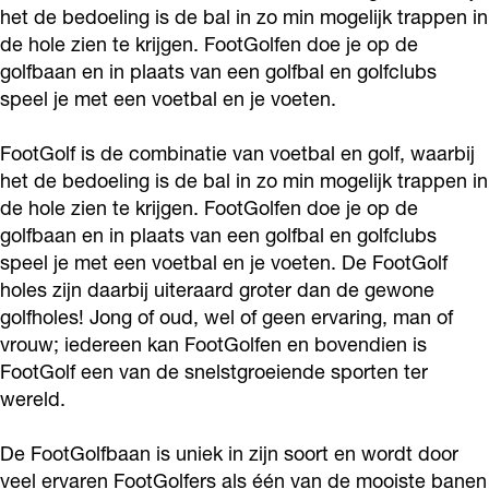
o
r
e
het de bedoeling is de bal in zo min mogelijk trappen in
e
f
l
o
e
de hole zien te krijgen. FootGolfen doe je op de
k
a
F
s
T
f
l
s
golfbaan en in plaats van een golfbal en golfclubs
F
m
o
p
e
T
f
p
speel je met een voetbal en je voeten.
o
F
o
e
s
e
T
e
o
o
t
l
p
s
e
FootGolf is de combinatie van voetbal en golf, waarbij
l
t
o
G
het de bedoeling is de bal in zo min mogelijk trappen in
d
e
p
s
d
de hole zien te krijgen. FootGolfen doe je op de
G
t
o
u
l
e
p
u
golfbaan en in plaats van een golfbal en golfclubs
o
G
l
y
d
l
e
y
speel je met een voetbal en je voeten. De FootGolf
l
o
f
n
u
d
l
n
holes zijn daarbij uiteraard groter dan de gewone
f
l
T
y
u
d
golfholes! Jong of oud, wel of geen ervaring, man of
T
f
e
vrouw; iedereen kan FootGolfen en bovendien is
n
y
u
FootGolf een van de snelstgroeiende sporten ter
e
T
s
n
y
wereld.
s
e
p
n
p
s
e
De FootGolfbaan is uniek in zijn soort en wordt door
e
p
l
veel ervaren FootGolfers als één van de mooiste banen