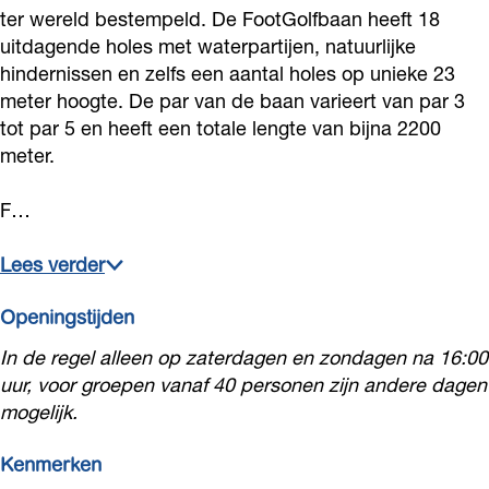
l
e
d
ter wereld bestempeld. De FootGolfbaan heeft 18
uitdagende holes met waterpartijen, natuurlijke
d
l
u
hindernissen en zelfs een aantal holes op unieke 23
u
d
y
meter hoogte. De par van de baan varieert van par 3
y
u
n
tot par 5 en heeft een totale lengte van bijna 2200
n
y
meter.
n
F…
Lees verder
Openingstijden
In de regel alleen op zaterdagen en zondagen na 16:00
uur, voor groepen vanaf 40 personen zijn andere dagen
mogelijk.
Kenmerken