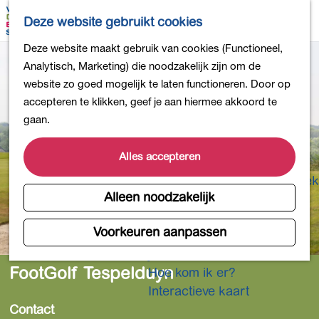
Bollen en Bloemen
K
Z
Deze website gebruikt cookies
Winkelen
a
o
M
G
Deze website maakt gebruik van cookies (Functioneel,
Uit eten
a
e
e
a
Analytisch, Marketing) die noodzakelijk zijn om de
DB4daagse - Inschrijven
r
k
n
n
website zo goed mogelijk te laten functioneren. Door op
Kinderactiviteiten
t
e
u
a
accepteren te klikken, geef je aan hiermee akkoord te
De natuur in
n
a
gaan.
Polders en plassen
r
Landgoederen
d
Alles accepteren
Musea en meer
e
Producten uit de Bollenstreek
h
Alleen noodzakelijk
Gezond en actief
o
m
Voorkeuren aanpassen
Overnachten
e
Plan je bezoek
p
FootGolf Tespelduyn
Hoe kom ik er?
a
Interactieve kaart
g
Contact
e