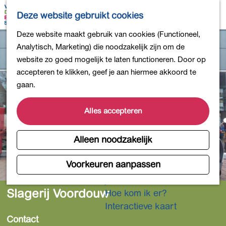
Bollen en Bloemen
K
Z
Deze website gebruikt cookies
Winkelen
a
o
M
G
Deze website maakt gebruik van cookies (Functioneel,
Uit eten
a
e
e
a
Analytisch, Marketing) die noodzakelijk zijn om de
DB4daagse - Inschrijven
r
k
n
n
website zo goed mogelijk te laten functioneren. Door op
Kinderactiviteiten
t
e
u
a
accepteren te klikken, geef je aan hiermee akkoord te
De natuur in
n
a
gaan.
Polders en plassen
r
Landgoederen
d
Alles accepteren
Musea en meer
e
Producten uit de Bollenstreek
h
Alleen noodzakelijk
Gezond en actief
o
m
Voorkeuren aanpassen
Overnachten
e
Plan je bezoek
p
Slagerij Voordouw
Hoe kom ik er?
a
Interactieve kaart
g
Contact
e