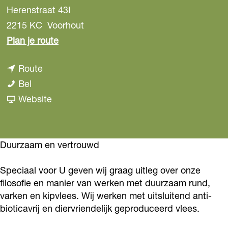
Herenstraat 43I
2215 KC
Voorhout
n
Plan je route
a
n
Route
a
S
a
Bel
r
l
a
v
Website
S
a
r
a
l
g
S
n
a
e
l
S
Duurzaam en vertrouwd
g
r
a
l
e
Speciaal voor U geven wij graag uitleg over onze
i
g
a
r
filosofie en manier van werken met duurzaam rund,
j
e
g
i
varken en kipvlees. Wij werken met uitsluitend anti-
V
r
e
j
bioticavrij en diervriendelijk geproduceerd vlees.
o
i
r
V