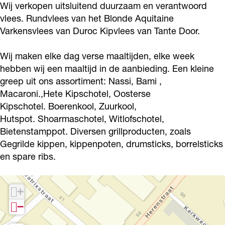
Wij verkopen uitsluitend duurzaam en verantwoord
o
j
i
o
vlees. Rundvlees van het Blonde Aquitaine
r
V
j
o
Varkensvlees van Duroc Kipvlees van Tante Door.
d
o
V
r
o
o
o
d
Wij maken elke dag verse maaltijden, elke week
u
r
o
hebben wij een maaltijd in de aanbieding. Een kleine
o
greep uit ons assortiment: Nassi, Bami ,
w
d
r
u
Macaroni.,Hete Kipschotel, Oosterse
o
d
w
Kipschotel. Boerenkool, Zuurkool,
u
o
Hutspot. Shoarmaschotel, Witlofschotel,
w
u
Bietenstamppot. Diversen grillproducten, zoals
w
Gegrilde kippen, kippenpoten, drumsticks, borrelsticks
en spare ribs.
+
−