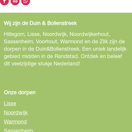
D
D
D
e
e
e
e
e
e
Wij zijn de Duin & Bollenstreek
l
l
l
d
d
d
Hillegom, Lisse, Noordwijk, Noordwijkerhout,
e
e
e
Sassenheim, Voorhout, Warmond en de Zilk zijn de
z
z
z
dorpen in de Duin&Bollenstreek. Een uniek landelijk
e
e
e
gebied midden in de Randstad. Ontdek en beleef
p
p
p
dit veelzijdige stukje Nederland!
a
a
a
g
g
g
i
i
i
n
n
n
Onze dorpen
a
a
a
Lisse
o
o
o
Noordwijk
p
p
p
Warmond
F
e
W
a
-
h
Sassenheim