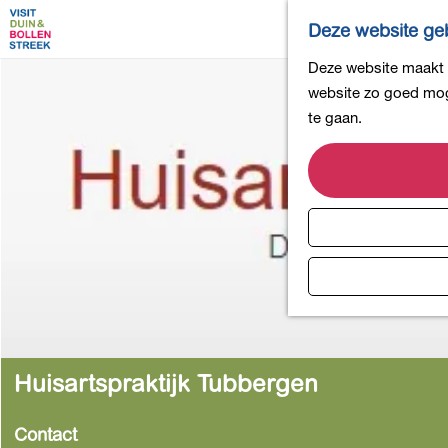
Deze website geb
G
Deze website maakt g
a
website zo goed moge
n
te gaan.
a
a
r
d
e
h
o
m
e
p
Huisartspraktijk Tubbergen
a
g
Contact
e