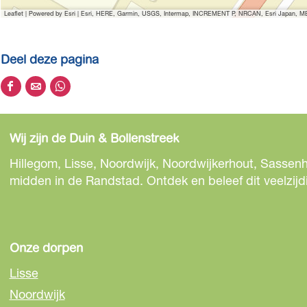
g
r
n
Leaflet
|
Powered by Esri | Esri, HERE, Garmin, USGS, Intermap, INCREMENT P, NRCAN, Esri Japan, MET
e
g
n
e
Deel deze pagina
n
D
D
D
e
e
e
e
e
e
Wij zijn de Duin & Bollenstreek
l
l
l
d
d
d
Hillegom, Lisse, Noordwijk, Noordwijkerhout, Sassenh
e
e
e
midden in de Randstad. Ontdek en beleef dit veelzijd
z
z
z
e
e
e
p
p
p
a
a
a
Onze dorpen
g
g
g
Lisse
i
i
i
Noordwijk
n
n
n