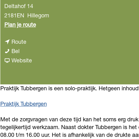
Deltahof 14
2181EN
Hillegom
n
Plan je route
a
n
Route
a
H
a
Bel
r
u
a
v
Website
H
i
r
a
u
s
H
n
i
a
u
H
Praktijk Tubbergen is een solo-praktijk. Hetgeen inhoud
s
r
i
u
a
Praktijk Tubbergen
t
s
i
r
s
a
s
t
Met de zorgvragen van deze tijd kan het soms erg druk 
p
r
a
s
tegelijkertijd werkzaam. Naast dokter Tubbergen is het
r
t
r
08.00 t/m 16.00 uur. Het is afhankelijk van de drukte 
p