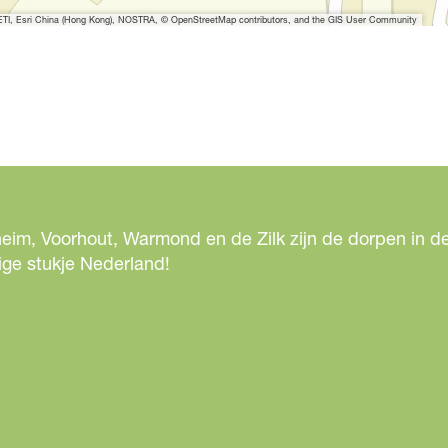
I, Esri China (Hong Kong), NOSTRA, © OpenStreetMap contributors, and the GIS User Community
eim, Voorhout, Warmond en de Zilk zijn de dorpen in de
ige stukje Nederland!