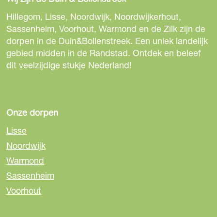
l
l
l
i
d
d
d
Hillegom, Lisse, Noordwijk, Noordwijkerhout,
n
e
e
e
Sassenheim, Voorhout, Warmond en de Zilk zijn de
g
z
z
z
dorpen in de Duin&Bollenstreek. Een uniek landelijk
M
e
e
e
gebied midden in de Randstad. Ontdek en beleef
a
p
p
p
dit veelzijdige stukje Nederland!
r
a
a
a
c
g
g
g
o
i
i
i
B
n
n
n
Onze dorpen
r
a
a
a
a
Lisse
o
o
o
t
Noordwijk
p
p
p
t
Warmond
F
e
W
a
-
h
Sassenheim
c
m
a
Voorhout
e
a
t
b
i
s