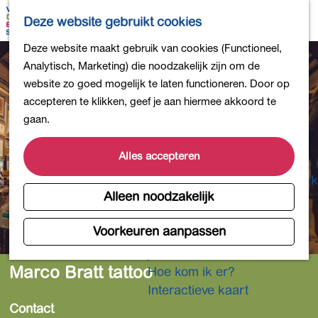
Bollen en Bloemen
K
Z
Deze website gebruikt cookies
Winkelen
a
o
M
G
Deze website maakt gebruik van cookies (Functioneel,
Uit eten
a
e
e
a
Analytisch, Marketing) die noodzakelijk zijn om de
DB4daagse - Inschrijven
r
k
n
n
website zo goed mogelijk te laten functioneren. Door op
Kinderactiviteiten
t
e
u
a
accepteren te klikken, geef je aan hiermee akkoord te
De natuur in
n
a
gaan.
Polders en plassen
r
Landgoederen
d
Alles accepteren
Musea en meer
e
Producten uit de Bollenstreek
h
Alleen noodzakelijk
Gezond en actief
o
m
Voorkeuren aanpassen
Overnachten
e
Plan je bezoek
p
Marco Bratt tattoo
Hoe kom ik er?
a
Interactieve kaart
g
Contact
e