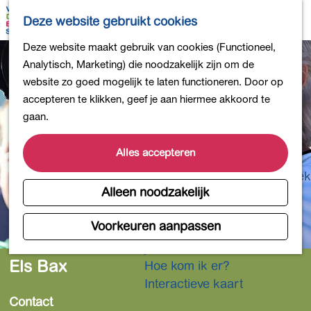
Bollen en Bloemen
K
Z
Deze website gebruikt cookies
Winkelen
a
o
M
G
Deze website maakt gebruik van cookies (Functioneel,
Uit eten
a
e
e
a
Analytisch, Marketing) die noodzakelijk zijn om de
DB4daagse - Inschrijven
r
k
n
n
website zo goed mogelijk te laten functioneren. Door op
Kinderactiviteiten
t
e
u
a
accepteren te klikken, geef je aan hiermee akkoord te
De natuur in
n
a
gaan.
Polders en plassen
r
Landgoederen
d
Alles accepteren
Musea en meer
e
Producten uit de Bollenstreek
h
Alleen noodzakelijk
Gezond en actief
o
m
Voorkeuren aanpassen
Overnachten
e
Plan je bezoek
p
Els Bax
Hoe kom ik er?
a
Interactieve kaart
g
Contact
e