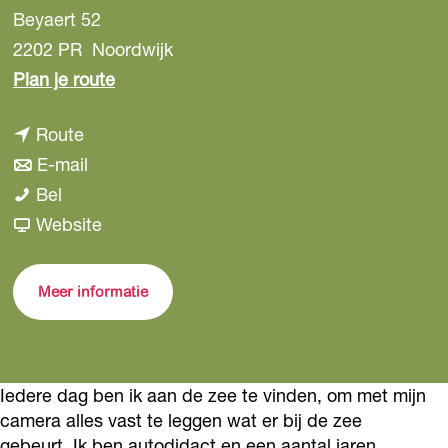
Beyaert 52
2202 PR
Noordwijk
n
Plan je route
a
n
Route
a
a
n
E-mail
r
E
a
a
Bel
E
l
r
a
v
Website
l
s
E
r
a
s
B
l
E
n
B
Meer informatie
a
s
l
E
a
x
B
s
l
x
a
B
s
Iedere dag ben ik aan de zee te vinden, om met mijn
x
a
B
camera alles vast te leggen wat er bij de zee
x
a
gebeurt. Ik ben autodidact en een aantal jaren