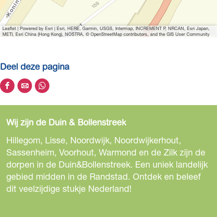
o
t
Leaflet
|
Powered by Esri | Esri, HERE, Garmin, USGS, Intermap, INCREMENT P, NRCAN, Esri Japan,
e
METI, Esri China (Hong Kong), NOSTRA, © OpenStreetMap contributors, and the GIS User Community
a
f
Deel deze pagina
b
e
D
D
D
e
e
e
e
l
e
e
e
d
Wij zijn de Duin & Bollenstreek
l
l
l
i
d
d
d
Hillegom, Lisse, Noordwijk, Noordwijkerhout,
n
e
e
e
Sassenheim, Voorhout, Warmond en de Zilk zijn de
g
z
z
z
dorpen in de Duin&Bollenstreek. Een uniek landelijk
E
e
e
e
gebied midden in de Randstad. Ontdek en beleef
l
p
p
p
dit veelzijdige stukje Nederland!
s
a
a
a
B
g
g
g
a