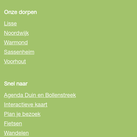
i
i
i
x
n
n
n
Onze dorpen
a
a
a
Lisse
o
o
o
Noordwijk
p
p
p
Warmond
F
e
W
a
-
h
Sassenheim
c
m
a
Voorhout
e
a
t
b
i
s
o
l
A
Snel naar
o
p
Agenda Duin en Bollenstreek
k
p
Interactieve kaart
Plan je bezoek
Fietsen
Wandelen