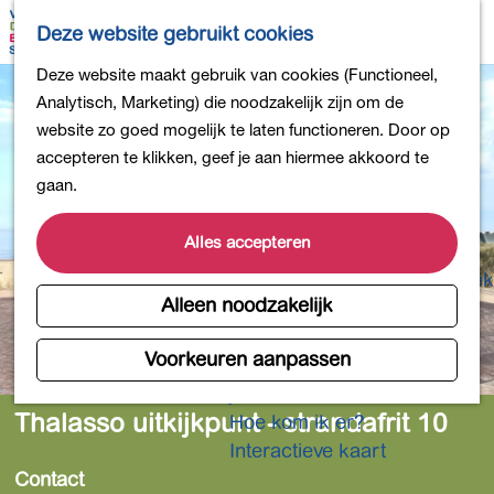
Bollen en Bloemen
K
Z
Deze website gebruikt cookies
Winkelen
a
o
M
G
Deze website maakt gebruik van cookies (Functioneel,
Uit eten
a
e
e
a
Analytisch, Marketing) die noodzakelijk zijn om de
DB4daagse - Inschrijven
r
k
n
n
website zo goed mogelijk te laten functioneren. Door op
Kinderactiviteiten
t
e
u
a
accepteren te klikken, geef je aan hiermee akkoord te
De natuur in
n
a
gaan.
Polders en plassen
r
Landgoederen
d
Alles accepteren
Musea en meer
e
Producten uit de Bollenstreek
h
Alleen noodzakelijk
Gezond en actief
o
m
Voorkeuren aanpassen
Overnachten
e
Plan je bezoek
p
Thalasso uitkijkpunt - strandafrit 10
Hoe kom ik er?
a
Interactieve kaart
g
Contact
e