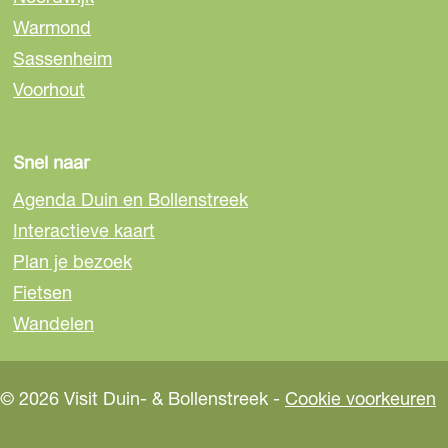
p
p
p
Warmond
F
e
W
a
-
h
Sassenheim
c
m
a
Voorhout
e
a
t
b
i
s
o
l
A
Snel naar
o
p
Agenda Duin en Bollenstreek
k
p
Interactieve kaart
Plan je bezoek
Fietsen
Wandelen
© 2026 Visit Duin- & Bollenstreek -
Cookie voorkeuren