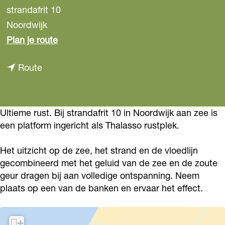
strandafrit 10
Noordwijk
n
Plan je route
a
n
Route
a
a
r
a
T
r
Ultieme rust. Bij strandafrit 10 in Noordwijk aan zee is
h
een platform ingericht als Thalasso rustplek.
T
a
h
l
Het uitzicht op de zee, het strand en de vloedlijn
a
a
gecombineerd met het geluid van de zee en de zoute
l
s
geur dragen bij aan volledige ontspanning. Neem
a
plaats op een van de banken en ervaar het effect.
s
s
o
s
u
+