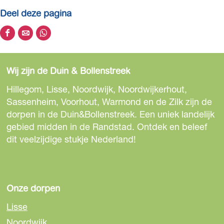
r
n
Deel deze pagina
a
d
D
D
D
n
a
e
e
e
d
f
e
e
e
a
Wij zijn de Duin & Bollenstreek
r
l
l
l
f
i
d
d
d
Hillegom, Lisse, Noordwijk, Noordwijkerhout,
r
e
e
e
t
Sassenheim, Voorhout, Warmond en de Zilk zijn de
z
z
z
i
dorpen in de Duin&Bollenstreek. Een uniek landelijk
1
e
e
e
gebied midden in de Randstad. Ontdek en beleef
t
0
p
p
p
dit veelzijdige stukje Nederland!
1
a
a
a
0
g
g
g
i
i
i
n
n
n
Onze dorpen
a
a
a
Lisse
o
o
o
Noordwijk