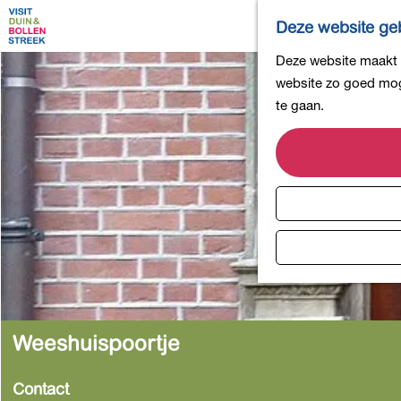
Deze website geb
G
Deze website maakt g
a
website zo goed moge
n
te gaan.
a
a
r
d
e
h
o
m
e
p
Weeshuispoortje
a
g
Contact
e