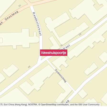
Weeshuispoortje
I, Esri China (Hong Kong), NOSTRA, © OpenStreetMap contributors, and the GIS User Community