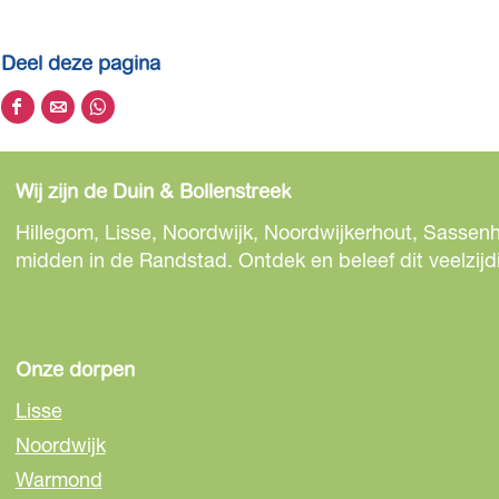
Deel deze pagina
D
D
D
e
e
e
e
e
e
Wij zijn de Duin & Bollenstreek
l
l
l
d
d
d
Hillegom, Lisse, Noordwijk, Noordwijkerhout, Sassenh
e
e
e
midden in de Randstad. Ontdek en beleef dit veelzijd
z
z
z
e
e
e
p
p
p
a
a
a
Onze dorpen
g
g
g
Lisse
i
i
i
Noordwijk
n
n
n
Warmond
a
a
a