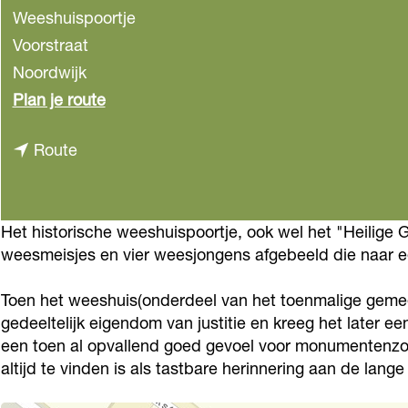
Weeshuispoortje
Voorstraat
Noordwijk
n
Plan je route
a
n
Route
a
a
r
a
W
r
Het historische weeshuispoortje, ook wel het "Heilige 
e
weesmeisjes en vier weesjongens afgebeeld die naar een
W
e
e
s
Toen het weeshuis(onderdeel van het toenmalige gemeen
e
h
gedeeltelijk eigendom van justitie en kreeg het later e
s
u
een toen al opvallend goed gevoel voor monumentenzor
h
altijd te vinden is als tastbare herinnering aan de la
i
u
s