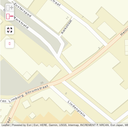
i
p
+
s
o
−
p
o
o
r
o
t
r
j
t
e
j
e
Leaflet
|
Powered by Esri | Esri, HERE, Garmin, USGS, Intermap, INCREMENT P, NRCAN, Esri Japan, MET