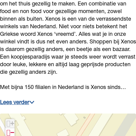
om het thuis gezellig te maken. Een combinatie van
s
i
e
food en non food voor gezellige momenten, zowel
s
s
binnen als buiten. Xenos is een van de verrassendste
e
s
winkels van Nederland. Niet voor niets betekent het
e
Griekse woord Xenos ‘vreemd’. Alles wat je in onze
winkel vindt is dus net even anders. Shoppen bij Xenos
is daarom gezellig anders, een beetje als een bazaar.
Een koopjesparadijs waar je steeds weer wordt verrast
door leuke, lekkere en altijd laag geprijsde producten
die gezellig anders zijn.
Met bijna 150 filialen in Nederland is Xenos sinds…
Lees verder
+
−