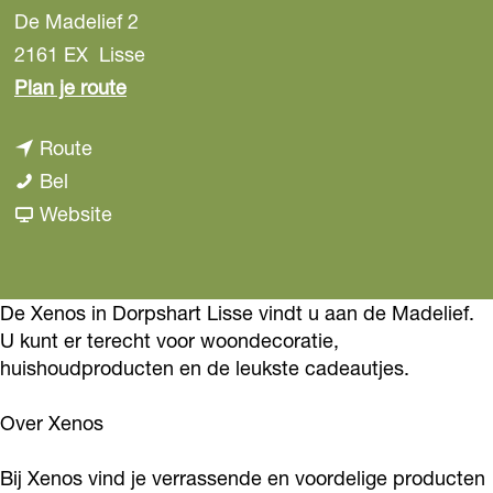
De Madelief 2
2161 EX
Lisse
n
Plan je route
a
n
Route
a
X
a
Bel
r
e
a
v
Website
X
n
r
a
e
o
X
n
n
s
e
X
De Xenos in Dorpshart Lisse vindt u aan de Madelief.
o
U kunt er terecht voor woondecoratie,
L
n
e
s
huishoudproducten en de leukste cadeautjes.
i
o
n
L
s
s
o
i
Over Xenos
s
L
s
s
e
i
L
Bij Xenos vind je verrassende en voordelige producten
s