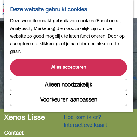
Bollen en Bloemen
K
Z
Deze website gebruikt cookies
Winkelen
a
o
M
G
Deze website maakt gebruik van cookies (Functioneel,
Uit eten
a
e
e
a
Analytisch, Marketing) die noodzakelijk zijn om de
DB4daagse - Inschrijven
r
k
n
n
website zo goed mogelijk te laten functioneren. Door op
Kinderactiviteiten
t
e
u
a
accepteren te klikken, geef je aan hiermee akkoord te
De natuur in
n
a
gaan.
Polders en plassen
r
Landgoederen
d
Alles accepteren
Musea en meer
e
Producten uit de Bollenstreek
h
Alleen noodzakelijk
Gezond en actief
o
m
Voorkeuren aanpassen
Overnachten
e
Plan je bezoek
p
Xenos Lisse
Hoe kom ik er?
a
Interactieve kaart
g
Contact
e