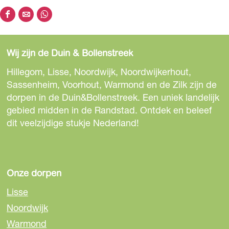
D
D
D
e
e
e
e
e
e
Wij zijn de Duin & Bollenstreek
l
l
l
d
d
d
Hillegom, Lisse, Noordwijk, Noordwijkerhout,
e
e
e
Sassenheim, Voorhout, Warmond en de Zilk zijn de
z
z
z
dorpen in de Duin&Bollenstreek. Een uniek landelijk
e
e
e
gebied midden in de Randstad. Ontdek en beleef
p
p
p
dit veelzijdige stukje Nederland!
a
a
a
g
g
g
i
i
i
n
n
n
Onze dorpen
a
a
a
Lisse
o
o
o
Noordwijk
p
p
p
Warmond
F
e
W