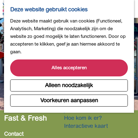
Bollen en Bloemen
K
Z
Deze website gebruikt cookies
Winkelen
a
o
M
G
Deze website maakt gebruik van cookies (Functioneel,
Uit eten
a
e
e
a
Analytisch, Marketing) die noodzakelijk zijn om de
DB4daagse - Inschrijven
r
k
n
n
website zo goed mogelijk te laten functioneren. Door op
Kinderactiviteiten
t
e
u
a
accepteren te klikken, geef je aan hiermee akkoord te
De natuur in
n
a
gaan.
Polders en plassen
r
Landgoederen
d
Alles accepteren
Musea en meer
e
Producten uit de Bollenstreek
h
Alleen noodzakelijk
Gezond en actief
o
m
Voorkeuren aanpassen
Overnachten
e
Plan je bezoek
p
Fast & Fresh
Hoe kom ik er?
a
Interactieve kaart
g
Contact
e