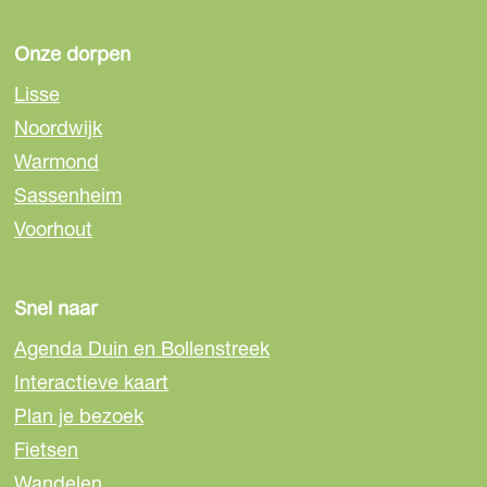
i
i
i
n
n
n
Onze dorpen
a
a
a
Lisse
o
o
o
Noordwijk
p
p
p
Warmond
F
e
W
a
-
h
Sassenheim
c
m
a
Voorhout
e
a
t
b
i
s
o
l
A
Snel naar
o
p
Agenda Duin en Bollenstreek
k
p
Interactieve kaart
Plan je bezoek
Fietsen
Wandelen