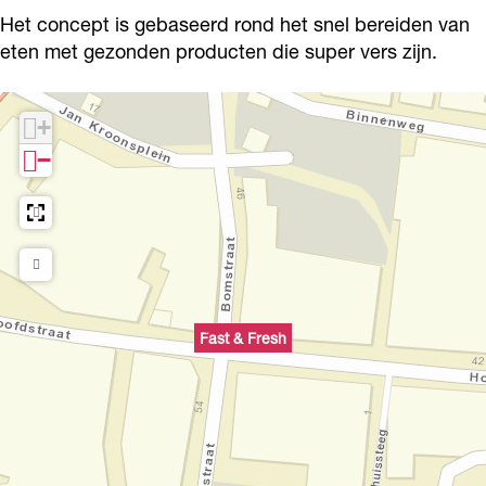
h
e
r
F
h
Het concept is gebaseerd rond het snel bereiden van
s
e
r
eten met gezonden producten die super vers zijn.
h
s
e
h
s
+
h
−
Fast & Fresh