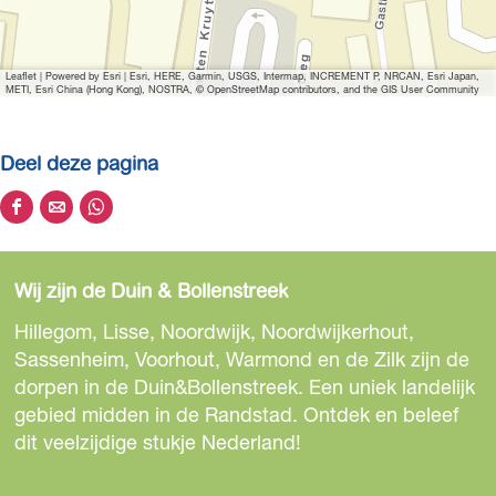
Leaflet
|
Powered by Esri | Esri, HERE, Garmin, USGS, Intermap, INCREMENT P, NRCAN, Esri Japan,
METI, Esri China (Hong Kong), NOSTRA, © OpenStreetMap contributors, and the GIS User Community
Deel deze pagina
D
D
D
e
e
e
e
e
e
Wij zijn de Duin & Bollenstreek
l
l
l
d
d
d
Hillegom, Lisse, Noordwijk, Noordwijkerhout,
e
e
e
Sassenheim, Voorhout, Warmond en de Zilk zijn de
z
z
z
dorpen in de Duin&Bollenstreek. Een uniek landelijk
e
e
e
gebied midden in de Randstad. Ontdek en beleef
p
p
p
dit veelzijdige stukje Nederland!
a
a
a
g
g
g