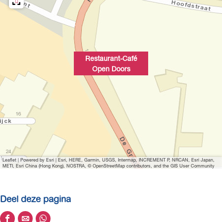
p
u
p
m
e
Restaurant-Café
t
Open Doors
v
e
r
g
r
o
t
Leaflet
|
Powered by Esri | Esri, HERE, Garmin, USGS, Intermap, INCREMENT P, NRCAN, Esri Japan,
e
METI, Esri China (Hong Kong), NOSTRA, © OpenStreetMap contributors, and the GIS User Community
a
f
Deel deze pagina
b
e