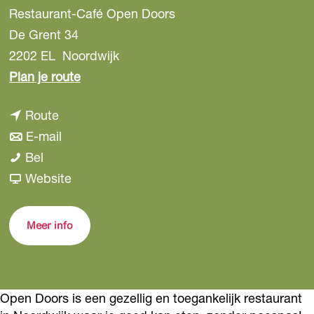
Restaurant-Café Open Doors
De Grent 34
2202 EL
Noordwijk
n
Plan je route
a
n
Route
a
a
n
E-mail
r
R
a
a
Bel
R
e
r
a
v
Website
e
s
R
r
a
s
t
e
R
n
t
Meer info
a
s
e
R
a
u
t
s
e
u
r
a
t
s
r
Open Doors is een gezellig en toegankelijk restaurant
a
u
a
t
a