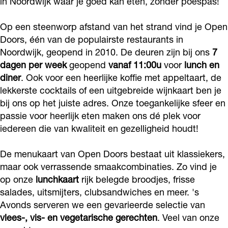
in Noordwijk waar je goed kan eten, zonder poespas!
n
r
u
a
n
t
a
r
u
t
Op een steenworp afstand van het strand vind je Open
-
n
a
r
Doors, één van de populairste restaurants in
-
Noordwijk, geopend in 2010. De deuren zijn bij ons
7
C
t
n
a
C
dagen per week
geopend
vanaf 11:00u
voor
lunch en
a
-
t
n
a
diner
. Ook voor een heerlijke koffie met appeltaart, de
f
C
-
t
f
lekkerste cocktails of een uitgebreide wijnkaart ben je
é
a
C
-
é
bij ons op het juiste adres. Onze toegankelijke sfeer en
O
f
a
C
passie voor heerlijk eten maken ons dé plek voor
O
iedereen die van kwaliteit en gezelligheid houdt!
p
é
f
a
p
e
O
é
f
e
De menukaart van Open Doors bestaat uit klassiekers,
n
p
O
é
n
maar ook verrassende smaakcombinaties. Zo vind je
D
e
p
O
D
op onze
lunchkaart
rijk belegde broodjes, frisse
o
n
e
p
salades, uitsmijters, clubsandwiches en meer. 's
o
Avonds serveren we een gevarieerde selectie van
o
D
n
e
o
vlees-, vis- en vegetarische gerechten
. Veel van onze
r
o
D
n
r