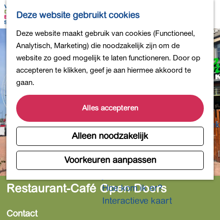
Bollen en Bloemen
K
Z
Deze website gebruikt cookies
Winkelen
a
o
M
G
Deze website maakt gebruik van cookies (Functioneel,
Uit eten
a
e
e
a
Analytisch, Marketing) die noodzakelijk zijn om de
DB4daagse - Inschrijven
r
k
n
n
website zo goed mogelijk te laten functioneren. Door op
Kinderactiviteiten
t
e
u
a
accepteren te klikken, geef je aan hiermee akkoord te
De natuur in
n
a
gaan.
Polders en plassen
r
Landgoederen
d
Alles accepteren
Musea en meer
e
Producten uit de Bollenstreek
h
Alleen noodzakelijk
Gezond en actief
o
m
Voorkeuren aanpassen
Overnachten
e
Plan je bezoek
p
Restaurant-Café Open Doors
Hoe kom ik er?
a
Interactieve kaart
g
Contact
e