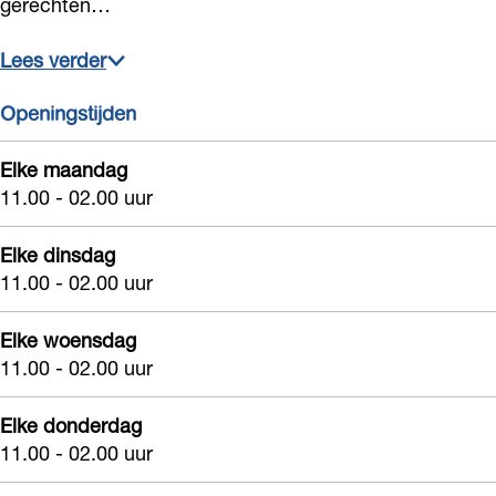
gerechten…
s
o
o
D
s
r
o
o
Lees verder
s
r
o
Openingstijden
s
r
s
Elke maandag
11.00 - 02.00 uur
Elke dinsdag
11.00 - 02.00 uur
Elke woensdag
11.00 - 02.00 uur
Elke donderdag
11.00 - 02.00 uur