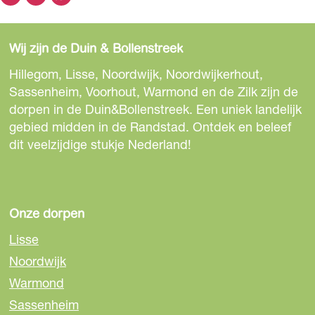
D
D
D
e
e
e
e
l
e
e
e
d
Wij zijn de Duin & Bollenstreek
l
l
l
i
d
d
d
Hillegom, Lisse, Noordwijk, Noordwijkerhout,
n
e
e
e
Sassenheim, Voorhout, Warmond en de Zilk zijn de
g
z
z
z
dorpen in de Duin&Bollenstreek. Een uniek landelijk
L
e
e
e
gebied midden in de Randstad. Ontdek en beleef
u
p
p
p
dit veelzijdige stukje Nederland!
n
a
a
a
c
g
g
g
h
i
i
i
O
n
n
n
Onze dorpen
D
a
a
a
Lisse
o
o
o
Noordwijk
p
p
p
Warmond
F
e
W
a
-
h
Sassenheim