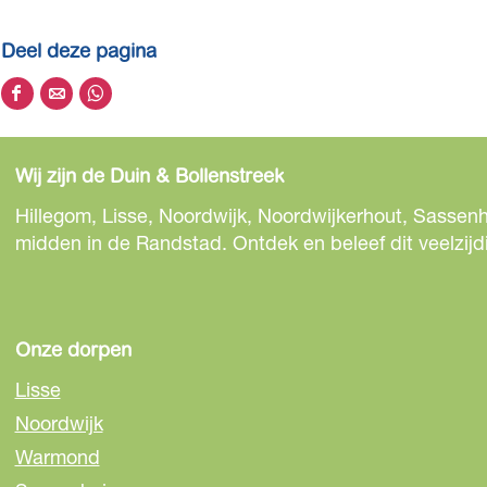
Deel deze pagina
D
D
D
e
e
e
e
e
e
Wij zijn de Duin & Bollenstreek
l
l
l
d
d
d
Hillegom, Lisse, Noordwijk, Noordwijkerhout, Sassenh
e
e
e
midden in de Randstad. Ontdek en beleef dit veelzijd
z
z
z
e
e
e
p
p
p
a
a
a
Onze dorpen
g
g
g
Lisse
i
i
i
Noordwijk
n
n
n
Warmond
a
a
a
o
o
o