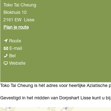
Toko Tai Cheung
Blokhuis 10
2161 EW
Lisse
n
Plan je route
a
n
Route
a
a
n
E-mail
r
T
a
a
Bel
T
o
r
a
v
Website
o
k
T
r
a
k
o
o
T
n
o
T
k
o
T
Toko Tai Cheung is hét adres voor heerlijke Aziatische 
T
a
o
k
o
a
Gevestigd in het midden van Dorpshart Lisse kunt u bij
i
T
o
k
i
C
a
T
o
C