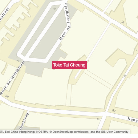
Toko Tai Cheung
I, Esri China (Hong Kong), NOSTRA, © OpenStreetMap contributors, and the GIS User Community