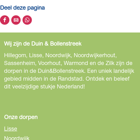
Deel deze pagina
D
D
D
e
e
e
e
e
e
Wij zijn de Duin & Bollenstreek
l
l
l
d
d
d
Hillegom, Lisse, Noordwijk, Noordwijkerhout,
e
e
e
Sassenheim, Voorhout, Warmond en de Zilk zijn de
z
z
z
dorpen in de Duin&Bollenstreek. Een uniek landelijk
e
e
e
gebied midden in de Randstad. Ontdek en beleef
p
p
p
dit veelzijdige stukje Nederland!
a
a
a
g
g
g
i
i
i
n
n
n
Onze dorpen
a
a
a
Lisse
o
o
o
Noordwijk