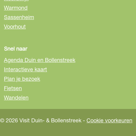
p
p
p
Warmond
F
e
W
a
-
h
Sassenheim
c
m
a
Voorhout
e
a
t
b
i
s
o
l
A
Snel naar
o
p
Agenda Duin en Bollenstreek
k
p
Interactieve kaart
Plan je bezoek
Fietsen
Wandelen
© 2026 Visit Duin- & Bollenstreek -
Cookie voorkeuren