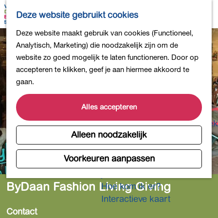
Bollen en Bloemen
K
Z
Deze website gebruikt cookies
Winkelen
a
o
M
G
Deze website maakt gebruik van cookies (Functioneel,
Uit eten
a
e
e
a
Analytisch, Marketing) die noodzakelijk zijn om de
DB4daagse - Inschrijven
r
k
n
n
website zo goed mogelijk te laten functioneren. Door op
Kinderactiviteiten
t
e
u
a
accepteren te klikken, geef je aan hiermee akkoord te
De natuur in
n
a
gaan.
Polders en plassen
r
Landgoederen
d
Alles accepteren
Musea en meer
e
Producten uit de Bollenstreek
h
Alleen noodzakelijk
Gezond en actief
o
m
Voorkeuren aanpassen
Overnachten
e
Plan je bezoek
p
ByDaan Fashion Living Giving
Hoe kom ik er?
a
Interactieve kaart
g
Contact
e