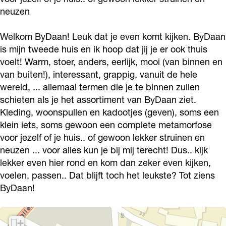
h
a
F
n
h
neuzen
i
s
a
F
i
Welkom ByDaan! Leuk dat je even komt kijken. ByDaan
o
h
s
a
o
is mijn tweede huis en ik hoop dat jij je er ook thuis
n
i
h
s
n
voelt! Warm, stoer, anders, eerlijk, mooi (van binnen en
L
o
i
h
L
van buiten!), interessant, grappig, vanuit de hele
i
n
o
i
i
wereld, ... allemaal termen die je te binnen zullen
v
L
n
o
schieten als je het assortiment van ByDaan ziet.
v
Kleding, woonspullen en kadootjes (geven), soms een
i
i
L
n
i
klein iets, soms gewoon een complete metamorfose
n
v
i
L
n
voor jezelf of je huis.. of gewoon lekker struinen en
g
i
v
i
g
neuzen ... voor alles kun je bij mij terecht! Dus.. kijk
G
n
i
v
G
lekker even hier rond en kom dan zeker even kijken,
i
g
n
i
voelen, passen.. Dat blijft toch het leukste? Tot ziens
i
ByDaan!
v
G
g
n
v
i
i
G
g
i
n
v
i
G
n
+