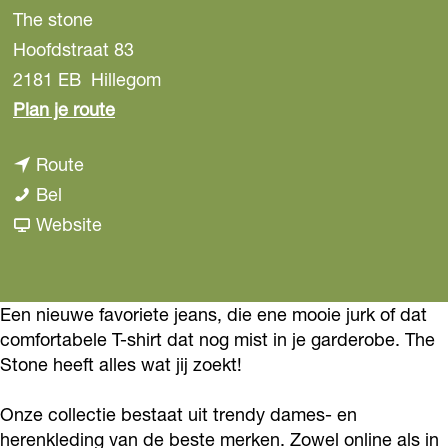
The stone
Hoofdstraat 83
2181 EB
Hillegom
n
Plan je route
a
n
Route
a
T
a
Bel
r
h
a
v
Website
T
e
r
a
h
S
T
n
e
t
h
T
Een nieuwe favoriete jeans, die ene mooie jurk of dat
S
comfortabele T-shirt dat nog mist in je garderobe. The
o
e
h
t
Stone heeft alles wat jij zoekt!
n
S
e
o
e
t
S
n
Onze collectie bestaat uit trendy dames- en
o
t
e
herenkleding van de beste merken. Zowel online als in