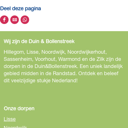
Deel deze pagina
D
D
D
e
e
e
e
e
e
Wij zijn de Duin & Bollenstreek
l
l
l
d
d
d
Hillegom, Lisse, Noordwijk, Noordwijkerhout,
e
e
e
Sassenheim, Voorhout, Warmond en de Zilk zijn de
z
z
z
dorpen in de Duin&Bollenstreek. Een uniek landelijk
e
e
e
gebied midden in de Randstad. Ontdek en beleef
p
p
p
dit veelzijdige stukje Nederland!
a
a
a
g
g
g
i
i
i
n
n
n
Onze dorpen
a
a
a
Lisse
o
o
o
Noordwijk