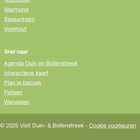
p
p
p
Warmond
F
e
W
a
-
h
Sassenheim
c
m
a
Voorhout
e
a
t
b
i
s
o
l
A
Snel naar
o
p
Agenda Duin en Bollenstreek
k
p
Interactieve kaart
Plan je bezoek
Fietsen
Wandelen
© 2026 Visit Duin- & Bollenstreek -
Cookie voorkeuren