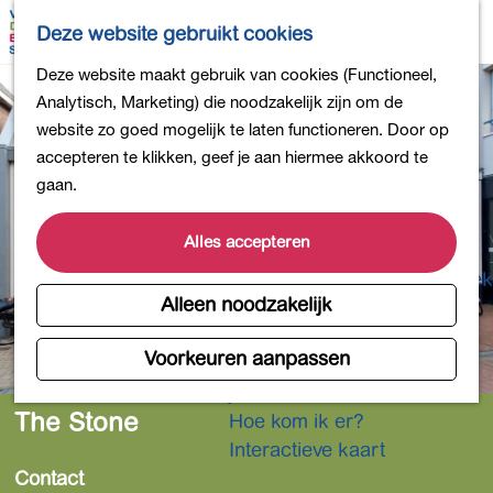
Bollen en Bloemen
K
Z
Deze website gebruikt cookies
Winkelen
a
o
M
G
Deze website maakt gebruik van cookies (Functioneel,
Uit eten
a
e
e
a
Analytisch, Marketing) die noodzakelijk zijn om de
DB4daagse - Inschrijven
r
k
n
n
website zo goed mogelijk te laten functioneren. Door op
Kinderactiviteiten
t
e
u
a
accepteren te klikken, geef je aan hiermee akkoord te
De natuur in
n
a
gaan.
Polders en plassen
r
Landgoederen
d
Alles accepteren
Musea en meer
e
Producten uit de Bollenstreek
h
Alleen noodzakelijk
Gezond en actief
o
m
Voorkeuren aanpassen
Overnachten
e
Plan je bezoek
p
The Stone
Hoe kom ik er?
a
Interactieve kaart
g
Contact
e