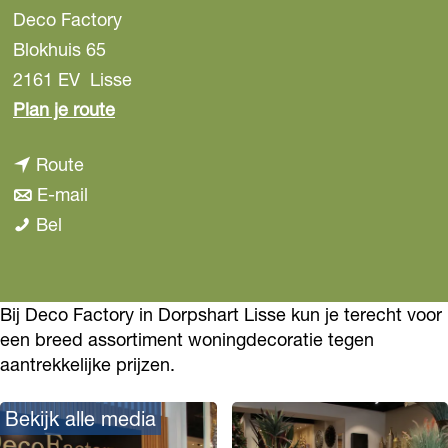
Deco Factory
Blokhuis 65
2161 EV
Lisse
n
Plan je route
a
n
Route
a
a
n
E-mail
r
D
a
a
Bel
D
e
r
a
e
c
D
r
c
o
e
D
Bij Deco Factory in Dorpshart Lisse kun je terecht voor
o
een breed assortiment woningdecoratie tegen
F
c
e
F
aantrekkelijke prijzen.
a
o
c
a
c
F
o
c
Bekijk alle media
t
a
F
t