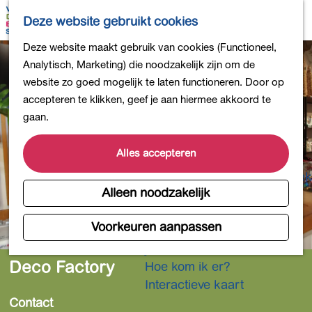
Bollen en Bloemen
K
Z
Deze website gebruikt cookies
Winkelen
a
o
M
G
Deze website maakt gebruik van cookies (Functioneel,
Uit eten
a
e
e
a
Analytisch, Marketing) die noodzakelijk zijn om de
DB4daagse - Inschrijven
r
k
n
n
website zo goed mogelijk te laten functioneren. Door op
Kinderactiviteiten
t
e
u
a
accepteren te klikken, geef je aan hiermee akkoord te
De natuur in
n
a
gaan.
Polders en plassen
r
Landgoederen
d
Alles accepteren
Musea en meer
e
Producten uit de Bollenstreek
h
Alleen noodzakelijk
Gezond en actief
o
m
Voorkeuren aanpassen
Overnachten
e
Plan je bezoek
p
Deco Factory
Hoe kom ik er?
a
Interactieve kaart
g
Contact
e