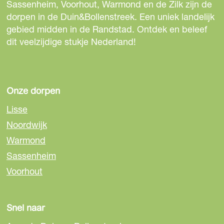
e
e
e
Sassenheim, Voorhout, Warmond en de Zilk zijn de
g
z
z
z
dorpen in de Duin&Bollenstreek. Een uniek landelijk
D
e
e
e
gebied midden in de Randstad. Ontdek en beleef
e
p
p
p
dit veelzijdige stukje Nederland!
c
a
a
a
o
g
g
g
F
i
i
i
a
n
n
n
Onze dorpen
c
a
a
a
t
Lisse
o
o
o
o
Noordwijk
p
p
p
r
Warmond
F
e
W
y
a
-
h
Sassenheim
c
m
a
Voorhout
e
a
t
b
i
s
o
l
A
Snel naar
o
p