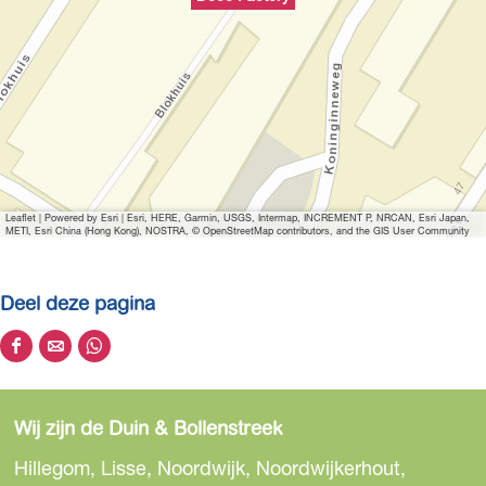
t
v
e
r
g
r
o
t
Leaflet
|
Powered by Esri | Esri, HERE, Garmin, USGS, Intermap, INCREMENT P, NRCAN, Esri Japan,
e
METI, Esri China (Hong Kong), NOSTRA, © OpenStreetMap contributors, and the GIS User Community
a
f
Deel deze pagina
b
e
D
D
D
e
e
e
e
l
e
e
e
d
Wij zijn de Duin & Bollenstreek
l
l
l
i
d
d
d
Hillegom, Lisse, Noordwijk, Noordwijkerhout,
n