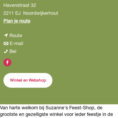
Havenstraat 32
2211 EJ
Noordwijkerhout
n
Plan je route
a
n
Route
a
a
n
E-mail
r
S
a
a
Bel
S
u
r
a
u
F
z
S
r
z
a
a
u
S
a
Winkel en Webshop
c
n
z
u
n
e
n
a
z
n
b
e
n
a
e
o
'
n
n
Van harte welkom bij Suzanne's Feest-Shop, de
'
o
grootste en gezelligste winkel voor ieder feestje in de
s
e
n
s