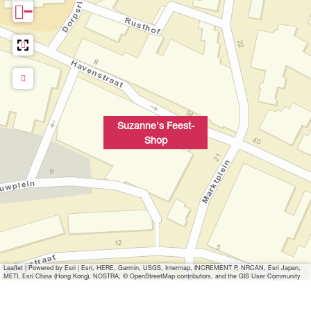
−
Suzanne's Feest-
Shop
Leaflet
|
Powered by Esri | Esri, HERE, Garmin, USGS, Intermap, INCREMENT P, NRCAN, Esri Japan,
METI, Esri China (Hong Kong), NOSTRA, © OpenStreetMap contributors, and the GIS User Community