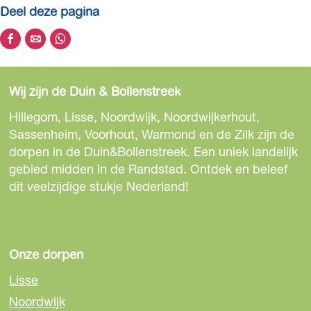
Deel deze pagina
D
D
D
e
e
e
e
e
e
Wij zijn de Duin & Bollenstreek
l
l
l
d
d
d
Hillegom, Lisse, Noordwijk, Noordwijkerhout,
e
e
e
Sassenheim, Voorhout, Warmond en de Zilk zijn de
z
z
z
dorpen in de Duin&Bollenstreek. Een uniek landelijk
e
e
e
gebied midden in de Randstad. Ontdek en beleef
p
p
p
dit veelzijdige stukje Nederland!
a
a
a
g
g
g
i
i
i
n
n
n
Onze dorpen
a
a
a
Lisse
o
o
o
Noordwijk
p
p
p