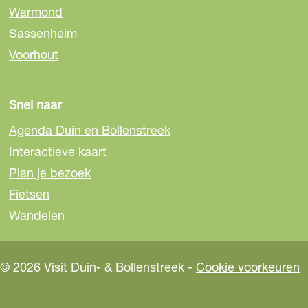
Warmond
F
e
W
a
-
h
Sassenheim
c
m
a
Voorhout
e
a
t
b
i
s
o
l
A
Snel naar
o
p
Agenda Duin en Bollenstreek
k
p
Interactieve kaart
Plan je bezoek
Fietsen
Wandelen
© 2026 Visit Duin- & Bollenstreek -
Cookie voorkeuren