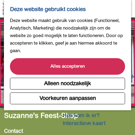
Bollen en Bloemen
K
Z
Deze website gebruikt cookies
Winkelen
a
o
M
G
Deze website maakt gebruik van cookies (Functioneel,
Uit eten
a
e
e
a
Analytisch, Marketing) die noodzakelijk zijn om de
DB4daagse - Inschrijven
r
k
n
n
website zo goed mogelijk te laten functioneren. Door op
Kinderactiviteiten
t
e
u
a
accepteren te klikken, geef je aan hiermee akkoord te
De natuur in
n
a
gaan.
Polders en plassen
r
Landgoederen
d
Alles accepteren
Musea en meer
e
Producten uit de Bollenstreek
h
Alleen noodzakelijk
Gezond en actief
o
m
Voorkeuren aanpassen
Overnachten
e
Plan je bezoek
p
Suzanne's Feest-Shop
Hoe kom ik er?
a
Interactieve kaart
g
Contact
e