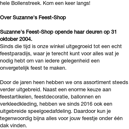
hele Bollenstreek. Kom een keer langs!
k
F
'
e
F
S
e
s
'
e
Over Suzanne's Feest-Shop
u
e
F
s
e
z
s
e
F
Suzanne's Feest-Shop opende haar deuren op 31
s
a
oktober 2004.
t
e
e
t
Sinds die tijd is onze winkel uitgegroeid tot een echt
n
-
s
e
-
feestparadijs, waar je terecht kunt voor alles wat je
n
S
t
s
S
nodig hebt om van iedere gelegenheid een
e
h
-
t
h
onvergetelijk feest te maken.
'
o
S
-
o
s
Door de jaren heen hebben we ons assortiment steeds
p
h
S
p
verder uitgebreid. Naast een enorme keuze aan
F
o
h
feestartikelen, feestdecoratie, ballonnen en
e
p
o
verkleedkleding, hebben we sinds 2016 ook een
e
p
uitgebreide speelgoedafdeling. Daardoor kun je
s
tegenwoordig bijna alles voor jouw feestje onder één
t
dak vinden.