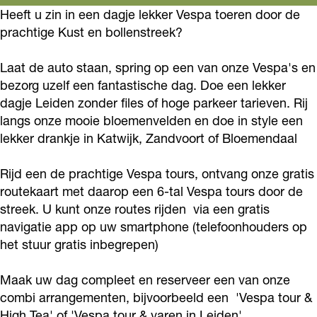
o
g
o
s
(
a
Heeft u zin in een dagje lekker Vespa toeren door de
o
o
r
prachtige Kust en bollenstreek?
o
c
s
(
o
k
a
t
o
c
s
t
Laat de auto staan, spring op een van onze Vespa's en
V
m
e
o
o
c
e
bezorg uzelf een fantastische dag. Doe een lekker
e
V
r
t
o
o
r
dagje Leiden zonder files of hoge parkeer tarieven. Rij
s
e
)
e
t
o
langs onze mooie bloemenvelden en doe in style een
)
p
s
lekker drankje in Katwijk, Zandvoort of Bloemendaal
v
r
e
t
v
a
p
e
)
r
e
e
Rijd een de prachtige Vespa tours, ontvang onze gratis
(
a
r
v
)
r
r
routekaart met daarop een 6-tal Vespa tours door de
s
(
h
e
v
)
h
streek. U kunt onze routes rijden via een gratis
c
s
u
r
e
v
navigatie app op uw smartphone (telefoonhouders op
u
o
c
het stuur gratis inbegrepen)
u
h
r
e
u
o
o
r
u
h
r
r
Maak uw dag compleet en reserveer een van onze
t
o
N
u
u
h
N
combi arrangementen, bijvoorbeeld een 'Vespa tour &
e
t
o
r
u
u
o
High Tea' of 'Vespa tour & varen in Leiden'