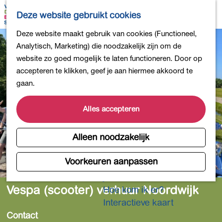
Bollen en Bloemen
K
Z
Deze website gebruikt cookies
Winkelen
a
o
M
G
Deze website maakt gebruik van cookies (Functioneel,
Uit eten
a
e
e
a
Analytisch, Marketing) die noodzakelijk zijn om de
DB4daagse - Inschrijven
r
k
n
n
website zo goed mogelijk te laten functioneren. Door op
Kinderactiviteiten
t
e
u
a
accepteren te klikken, geef je aan hiermee akkoord te
De natuur in
n
a
gaan.
Polders en plassen
r
Landgoederen
d
Alles accepteren
Musea en meer
e
Producten uit de Bollenstreek
h
Alleen noodzakelijk
Gezond en actief
o
m
Voorkeuren aanpassen
Overnachten
e
Plan je bezoek
p
Vespa (scooter) verhuur Noordwijk
Hoe kom ik er?
a
Interactieve kaart
g
Contact
e