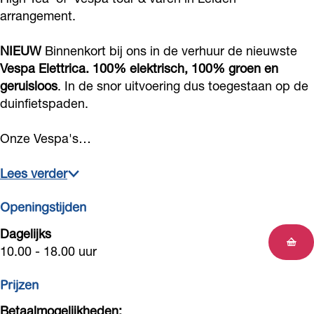
r
e
o
N
r
u
arrangement.
o
)
r
r
o
N
r
r
NIEUW
Binnenkort bij ons in de verhuur de nieuwste
v
)
d
o
o
N
d
Vespa Elettrica. 100% elektrisch, 100% groen en
e
v
w
r
o
o
w
geruisloos
. In de snor uitvoering dus toegestaan op de
r
e
i
d
r
o
i
duinfietspaden.
h
r
j
w
d
r
j
u
h
Onze Vespa's…
k
i
w
d
k
u
u
j
i
w
Lees verder
r
u
k
j
i
N
r
k
j
Openingstijden
o
N
k
Dagelijks
o
o
10.00 - 18.00 uur
r
o
d
r
Prijzen
w
d
Betaalmogelijkheden: