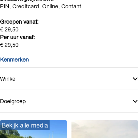
i
w
PIN, Creditcard, Online, Contant
j
i
Groepen vanaf:
k
j
€ 29,50
k
Per uur vanaf:
€ 29,50
Kenmerken
Winkel
Doelgroep
Bekijk alle media