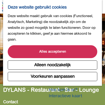
Bollen en Bloemen
K
Z
Deze website gebruikt cookies
Winkelen
a
o
M
G
Deze website maakt gebruik van cookies (Functioneel,
Uit eten
a
e
e
a
Analytisch, Marketing) die noodzakelijk zijn om de
DB4daagse - Inschrijven
r
k
n
n
website zo goed mogelijk te laten functioneren. Door op
Kinderactiviteiten
t
e
u
a
accepteren te klikken, geef je aan hiermee akkoord te
De natuur in
n
a
gaan.
Polders en plassen
r
Landgoederen
d
Alles accepteren
Musea en meer
e
Producten uit de Bollenstreek
h
Alleen noodzakelijk
Gezond en actief
o
m
Voorkeuren aanpassen
Overnachten
e
Plan je bezoek
p
DYLANS - Restaurant - Bar - Lounge
Hoe kom ik er?
a
Interactieve kaart
g
Contact
e