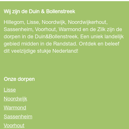
t
e
e
e
Wij zijn de Duin & Bollenstreek
a
l
l
l
u
d
d
d
Hillegom, Lisse, Noordwijk, Noordwijkerhout,
r
e
e
e
Sassenheim, Voorhout, Warmond en de Zilk zijn de
a
z
z
z
dorpen in de Duin&Bollenstreek. Een uniek landelijk
n
e
e
e
gebied midden in de Randstad. Ontdek en beleef
t
p
p
p
dit veelzijdige stukje Nederland!
D
a
a
a
Y
g
g
g
L
i
i
i
A
n
n
n
Onze dorpen
N
a
a
a
Lisse
S
o
o
o
Noordwijk
p
p
p
Warmond
F
e
W
a
-
h
Sassenheim
c
m
a
Voorhout