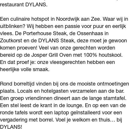
o
r
restaurant DYLANS.
s
R
-
S
s
k
a
t
e
R
-
t
Een culinaire hotspot in Noordwijk aan Zee. Waar wij in
D
m
a
s
e
R
a
uitblinken? Wij hebben een passie voor puur en eerlijk
Y
D
u
t
s
e
u
vlees. De Porterhouse Steak, de Ossenhaas in
L
Y
r
a
t
s
Zoutkorst en de DYLANS Steak, deze moet je gewoon
r
A
L
komen proeven! Veel van onze gerechten worden
a
u
a
t
a
bereid op de Josper Grill Oven met 100% houtskool.
N
A
n
r
u
a
n
En dat proef je: onze vleesgerechten hebben een
S
N
t
a
r
u
t
heerlijke volle smaak.
-
S
-
n
a
r
-
R
-
B
t
n
a
Rond borreltijd vinden bij ons de mooiste ontmoetingen
B
e
R
plaats. Locals en hotelgasten verzamelen aan de bar.
a
-
t
n
a
Een groep vriendinnen dineert aan de lange stamtafel.
s
e
r
B
-
t
r
Een stel leest de krant in de lounge. En op een van de
t
s
-
a
B
-
-
ronde tafels wordt een laptop geïnstalleerd voor een
a
t
L
r
a
B
L
vergadering met borrel. Voel je welkom en thuis… bij
u
a
o
-
r
a
DYLANS!
o