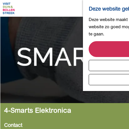
Deze website geb
G
Deze website maakt g
a
website zo goed moge
n
te gaan.
a
a
r
d
e
h
o
m
e
p
4-Smarts Elektronica
a
g
Contact
e