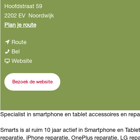
Hoofdstraat 59
2202 EV
Noordwijk
n
Plan je route
a
n
Route
a
4
a
Bel
r
-
a
v
Website
4
S
r
a
-
m
4
n
S
Bezoek de website
a
-
4
m
r
S
-
a
t
m
S
r
Specialist in smartphone en tablet accessoires en repa
s
a
m
t
E
r
a
s
Smarts is al ruim 10 jaar actief in Smartphone en Tabl
l
t
r
E
reparatie, iPhone reparatie, OnePlus reparatie, LG re