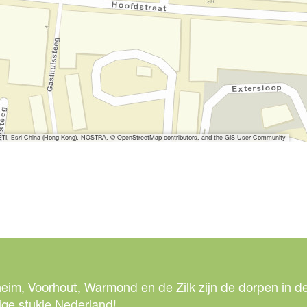
I, Esri China (Hong Kong), NOSTRA, © OpenStreetMap contributors, and the GIS User Community
eim, Voorhout, Warmond en de Zilk zijn de dorpen in de
ige stukje Nederland!