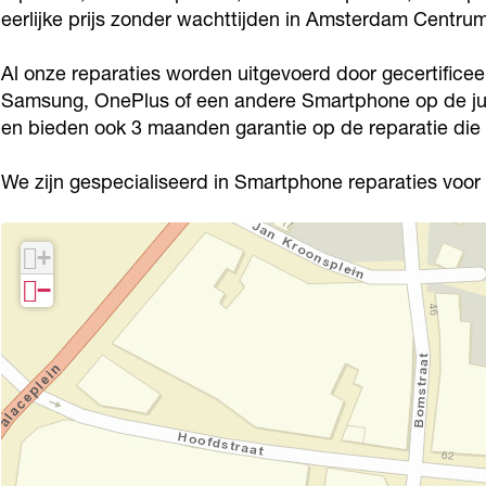
e
s
t
eerlijke prijs zonder wachttijden in Amsterdam Centru
l
k
E
s
e
Al onze reparaties worden uitgevoerd door gecertificee
t
l
E
k
Samsung, OnePlus of een andere Smartphone op de juis
r
e
l
t
en bieden ook 3 maanden garantie op de reparatie die 
o
k
e
r
n
t
k
We zijn gespecialiseerd in Smartphone reparaties voo
o
i
r
t
n
c
o
r
i
+
a
n
o
c
−
i
n
a
c
i
a
c
a