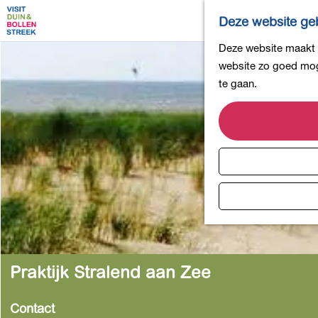
Deze website geb
G
Deze website maakt g
a
website zo goed moge
n
te gaan.
a
a
r
d
e
h
o
m
e
p
Praktijk Stralend aan Zee
a
g
Contact
e