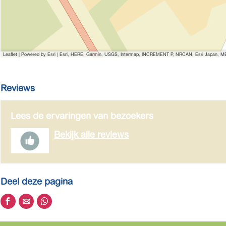
Leaflet
|
Powered by Esri | Esri, HERE, Garmin, USGS, Intermap, INCREMENT P, NRCAN, Esri Japan, MET
Reviews
Lees de ervaringen van bezoekers
Bekijk alle reviews
Deel deze pagina
D
D
D
e
e
e