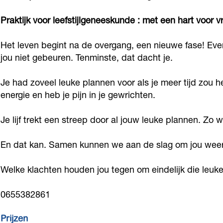
o
r
t
k
j
i
t
Praktijk voor leefstijlgeneeskunde : met een hart voor
k
a
r
S
k
j
r
P
m
a
t
S
k
a
Het leven begint na de overgang, een nieuwe fase! Eve
r
P
l
r
t
S
l
jou niet gebeuren. Tenminste, dat dacht je.
a
r
e
a
r
t
e
k
a
Je had zoveel leuke plannen voor als je meer tijd zou h
n
l
a
r
n
energie en heb je pijn in je gewrichten.
t
k
d
e
l
a
d
i
t
a
n
e
l
a
Je lijf trekt een streep door al jouw leuke plannen. Zo 
j
i
a
d
n
e
a
k
j
n
a
d
n
En dat kan. Samen kunnen we aan de slag om jou weer m
n
S
k
Z
a
a
d
Z
Welke klachten houden jou tegen om eindelijk die leu
t
S
e
n
a
a
e
r
t
e
Z
n
a
e
0655382861
a
r
e
Z
n
l
a
e
e
Z
Prijzen