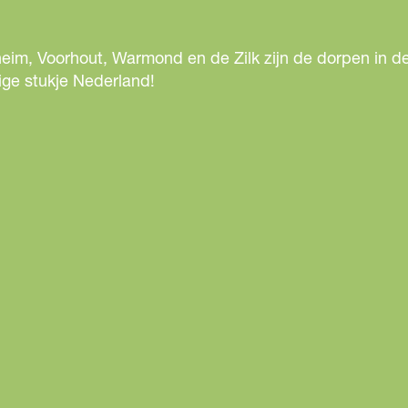
e
e
r
eim, Voorhout, Warmond en de Zilk zijn de dorpen in de
f
ige stukje Nederland!
i
t
v
o
e
l
e
n
,
b
e
g
i
n