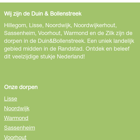
e
e
e
l
e
e
e
d
Wij zijn de Duin & Bollenstreek
l
l
l
i
d
d
d
Hillegom, Lisse, Noordwijk, Noordwijkerhout,
n
e
e
e
Sassenheim, Voorhout, Warmond en de Zilk zijn de
g
z
z
z
dorpen in de Duin&Bollenstreek. Een uniek landelijk
D
e
e
e
gebied midden in de Randstad. Ontdek en beleef
i
p
p
p
dit veelzijdige stukje Nederland!
e
a
a
a
r
g
g
g
e
i
i
i
n
n
n
n
Onze dorpen
s
a
a
a
p
Lisse
o
o
o
e
Noordwijk
p
p
p
c
Warmond
F
e
W
i
a
-
h
Sassenheim
a
c
m
a
a
Voorhout