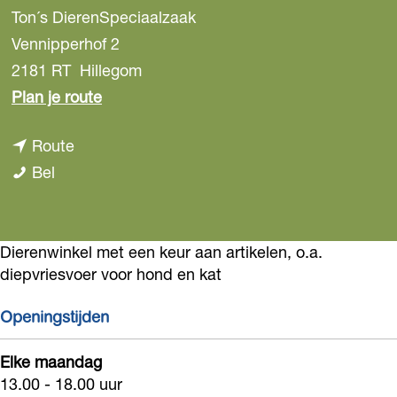
Ton´s DierenSpeciaalzaak
Vennipperhof 2
2181 RT
Hillegom
n
Plan je route
a
n
Route
a
T
a
Bel
r
o
a
T
n
r
o
´
T
Dierenwinkel met een keur aan artikelen, o.a.
n
diepvriesvoer voor hond en kat
s
o
´
D
n
s
Openingstijden
i
´
D
e
s
Elke maandag
i
13.00 - 18.00 uur
r
D
e