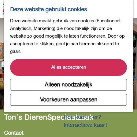
Bollen en Bloemen
K
Z
Deze website gebruikt cookies
Winkelen
a
o
M
G
Deze website maakt gebruik van cookies (Functioneel,
Uit eten
a
e
e
a
Analytisch, Marketing) die noodzakelijk zijn om de
DB4daagse - Inschrijven
r
k
n
n
website zo goed mogelijk te laten functioneren. Door op
Kinderactiviteiten
t
e
u
a
accepteren te klikken, geef je aan hiermee akkoord te
De natuur in
n
a
gaan.
Polders en plassen
r
Landgoederen
d
Alles accepteren
Musea en meer
e
Producten uit de Bollenstreek
h
Alleen noodzakelijk
Gezond en actief
o
m
Voorkeuren aanpassen
Overnachten
e
Plan je bezoek
p
Ton´s DierenSpeciaalzaak
Hoe kom ik er?
a
Interactieve kaart
g
Contact
e