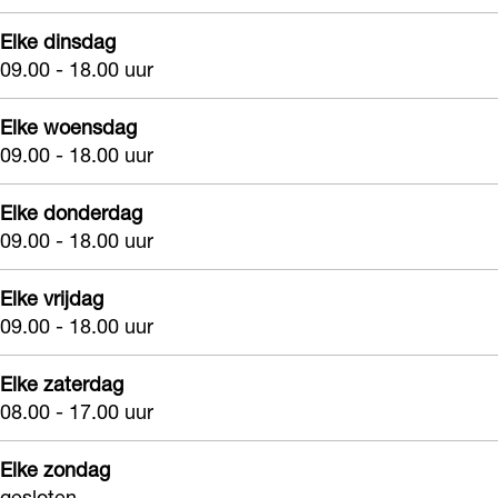
e
i
r
Elke dinsdag
n
e
e
09.00 - 18.00 uur
S
r
n
p
e
S
Elke woensdag
e
n
09.00 - 18.00 uur
p
c
S
e
Elke donderdag
i
p
c
09.00 - 18.00 uur
a
e
i
a
c
a
Elke vrijdag
l
i
a
09.00 - 18.00 uur
z
a
l
Elke zaterdag
a
a
z
08.00 - 17.00 uur
a
l
a
k
z
a
Elke zondag
a
k
gesloten