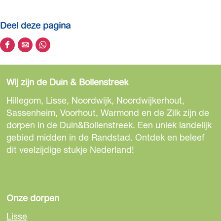
a
f
Deel deze pagina
b
e
D
D
D
e
e
e
e
l
e
e
e
d
Wij zijn de Duin & Bollenstreek
l
l
l
i
d
d
d
Hillegom, Lisse, Noordwijk, Noordwijkerhout,
n
e
e
e
Sassenheim, Voorhout, Warmond en de Zilk zijn de
g
z
z
z
dorpen in de Duin&Bollenstreek. Een uniek landelijk
5
e
e
e
gebied midden in de Randstad. Ontdek en beleef
e
p
p
p
dit veelzijdige stukje Nederland!
9
a
a
a
5
g
g
g
b
i
i
i
f
n
n
n
Onze dorpen
4
a
a
a
2
Lisse