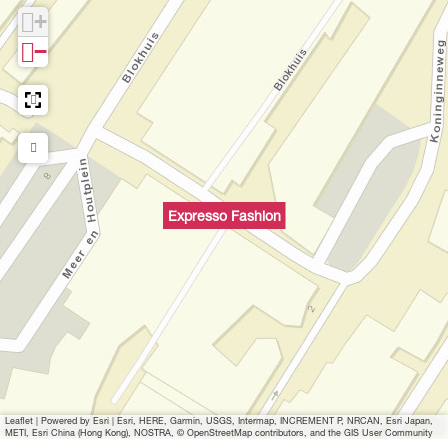
e
+
n
−
p
o
p
u
p
m
e
Expresso Fashion
t
v
e
r
g
r
o
t
Leaflet
|
Powered by Esri | Esri, HERE, Garmin, USGS, Intermap, INCREMENT P, NRCAN, Esri Japan,
e
METI, Esri China (Hong Kong), NOSTRA, © OpenStreetMap contributors, and the GIS User Community