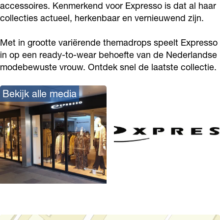
accessoires. Kenmerkend voor Expresso is dat al haar
s
s
F
collecties actueel, herkenbaar en vernieuwend zijn.
o
o
a
F
F
s
Met in grootte variërende themadrops speelt Expresso
a
a
h
in op een ready-to-wear behoefte van de Nederlandse
s
s
modebewuste vrouw. Ontdek snel de laatste collectie.
i
h
h
o
Bekijk alle media
i
i
n
o
o
n
n
O
p