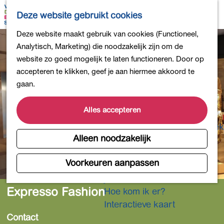
Bollen en Bloemen
K
Z
Deze website gebruikt cookies
Winkelen
a
o
M
G
Deze website maakt gebruik van cookies (Functioneel,
Uit eten
a
e
e
a
Analytisch, Marketing) die noodzakelijk zijn om de
DB4daagse - Inschrijven
r
k
n
n
website zo goed mogelijk te laten functioneren. Door op
Kinderactiviteiten
t
e
u
a
accepteren te klikken, geef je aan hiermee akkoord te
De natuur in
n
a
gaan.
Polders en plassen
r
Landgoederen
d
Alles accepteren
Musea en meer
e
Producten uit de Bollenstreek
h
Alleen noodzakelijk
Gezond en actief
o
m
Voorkeuren aanpassen
Overnachten
e
Plan je bezoek
p
Expresso Fashion
Hoe kom ik er?
a
Interactieve kaart
g
Contact
e