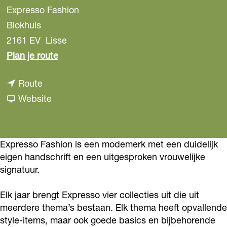
Expresso Fashion
Blokhuis
2161 EV
Lisse
n
Plan je route
a
n
Route
a
a
v
Website
r
a
a
E
r
n
x
E
E
Expresso Fashion is een modemerk met een duidelijk
p
eigen handschrift en een uitgesproken vrouwelijke
x
x
r
signatuur.
p
p
e
r
r
s
Elk jaar brengt Expresso vier collecties uit die uit
e
e
s
meerdere thema’s bestaan. Elk thema heeft opvallende
s
s
style-items, maar ook goede basics en bijbehorende
o