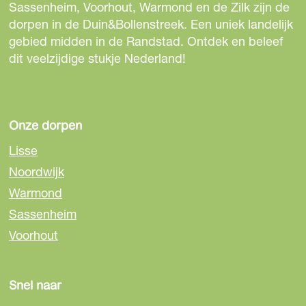
e
e
e
Sassenheim, Voorhout, Warmond en de Zilk zijn de
z
z
z
dorpen in de Duin&Bollenstreek. Een uniek landelijk
e
e
e
gebied midden in de Randstad. Ontdek en beleef
p
p
p
dit veelzijdige stukje Nederland!
a
a
a
g
g
g
i
i
i
n
n
n
Onze dorpen
a
a
a
Lisse
o
o
o
Noordwijk
p
p
p
Warmond
F
e
W
a
-
h
Sassenheim
c
m
a
Voorhout
e
a
t
b
i
s
o
l
A
Snel naar
o
p