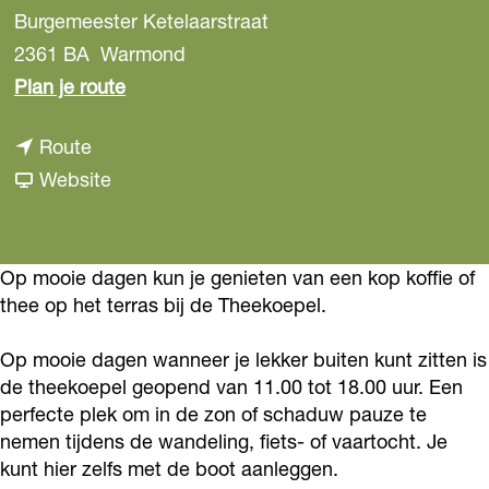
Burgemeester Ketelaarstraat
2361 BA
Warmond
n
Plan je route
a
n
Route
a
a
v
Website
r
a
a
T
r
n
h
T
T
Op mooie dagen kun je genieten van een kop koffie of
e
thee op het terras bij de Theekoepel.
h
h
e
e
e
k
Op mooie dagen wanneer je lekker buiten kunt zitten is
e
e
o
de theekoepel geopend van 11.00 tot 18.00 uur. Een
k
k
e
perfecte plek om in de zon of schaduw pauze te
o
o
nemen tijdens de wandeling, fiets- of vaartocht. Je
p
kunt hier zelfs met de boot aanleggen.
e
e
e