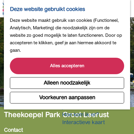
Bollen en Bloemen
K
Z
Deze website gebruikt cookies
Winkelen
a
o
M
G
Deze website maakt gebruik van cookies (Functioneel,
Uit eten
a
e
e
a
Analytisch, Marketing) die noodzakelijk zijn om de
DB4daagse - Inschrijven
r
k
n
n
website zo goed mogelijk te laten functioneren. Door op
Kinderactiviteiten
t
e
u
a
accepteren te klikken, geef je aan hiermee akkoord te
De natuur in
n
a
gaan.
Polders en plassen
r
Landgoederen
d
Alles accepteren
Musea en meer
e
Producten uit de Bollenstreek
h
Alleen noodzakelijk
Gezond en actief
o
m
Voorkeuren aanpassen
Overnachten
e
Plan je bezoek
p
Theekoepel Park Groot Leerust
Hoe kom ik er?
a
Interactieve kaart
g
Contact
e