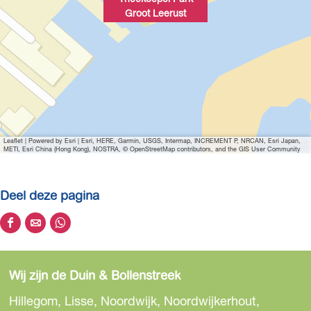
r
r
Groot Leerust
s
u
u
t
s
s
t
t
Leaflet
|
Powered by Esri | Esri, HERE, Garmin, USGS, Intermap, INCREMENT P, NRCAN, Esri Japan,
METI, Esri China (Hong Kong), NOSTRA, © OpenStreetMap contributors, and the GIS User Community
Deel deze pagina
D
D
D
e
e
e
e
e
e
Wij zijn de Duin & Bollenstreek
l
l
l
d
d
d
Hillegom, Lisse, Noordwijk, Noordwijkerhout,