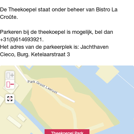
p
p
l
De Theekoepel staat onder beheer van Bistro La
e
e
P
Croûte.
l
l
a
P
P
Parkeren bij de theekoepel is mogelijk, bel dan
r
+31(0)614693921.
a
a
k
Het adres van de parkeerplek is: Jachthaven
r
r
G
Cieco, Burg. Ketelaarstraat 3
k
k
r
G
G
o
+
r
r
o
−
o
o
t
o
o
L
t
t
e
L
L
e
e
e
r
e
e
u
Theekoepel Park