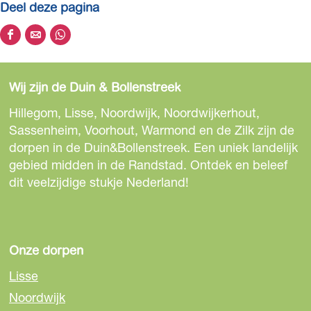
Deel deze pagina
D
D
D
e
e
e
e
e
e
Wij zijn de Duin & Bollenstreek
l
l
l
d
d
d
Hillegom, Lisse, Noordwijk, Noordwijkerhout,
e
e
e
Sassenheim, Voorhout, Warmond en de Zilk zijn de
z
z
z
dorpen in de Duin&Bollenstreek. Een uniek landelijk
e
e
e
gebied midden in de Randstad. Ontdek en beleef
p
p
p
dit veelzijdige stukje Nederland!
a
a
a
g
g
g
i
i
i
n
n
n
Onze dorpen
a
a
a
Lisse
o
o
o
Noordwijk
p
p
p