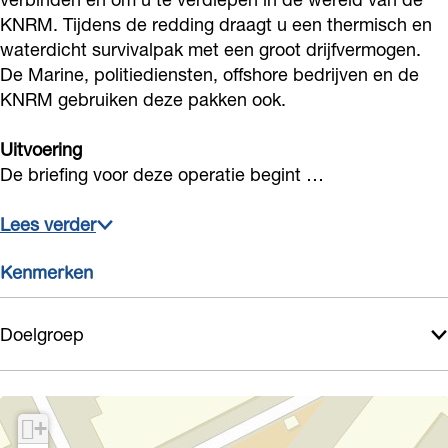
d
o
o
N
d
KNRM. Tijdens de redding draagt u een thermisch en
z
r
o
o
z
waterdicht survivalpak met een groot drijfvermogen.
e
d
r
o
De Marine, politiediensten, offshore bedrijven en de
e
KNRM gebruiken deze pakken ook.
e
z
d
r
e
-
e
z
d
-
Uitvoering
G
e
e
z
G
De briefing voor deze operatie begint …
o
-
e
e
o
e
G
-
e
Lees verder
e
s
o
G
-
s
Kenmerken
t
e
o
G
t
i
s
e
o
i
Doelgroep
n
t
s
e
n
g
i
t
s
g
n
i
t
+
g
n
i