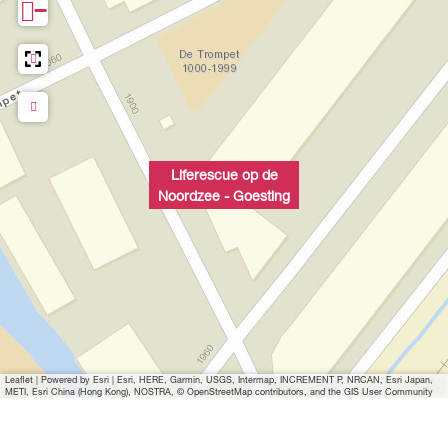
−
g
n
g
Liferescue op de
Noordzee - Goesting
Leaflet
|
Powered by Esri | Esri, HERE, Garmin, USGS, Intermap, INCREMENT P, NRCAN, Esri Japan,
METI, Esri China (Hong Kong), NOSTRA, © OpenStreetMap contributors, and the GIS User Community