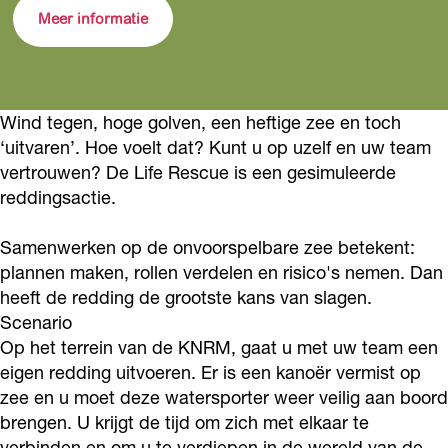
e
i
L
n
e
Meer informatie
r
f
i
L
r
e
e
f
i
e
s
r
e
f
s
Wind tegen, hoge golven, een heftige zee en toch
c
e
r
e
c
‘uitvaren’. Hoe voelt dat? Kunt u op uzelf en uw team
u
s
e
r
u
vertrouwen? De Life Rescue is een gesimuleerde
e
c
s
e
e
reddingsactie.
o
u
c
s
o
Samenwerken op de onvoorspelbare zee betekent:
p
e
u
c
p
plannen maken, rollen verdelen en risico's nemen. Dan
d
o
e
u
d
heeft de redding de grootste kans van slagen.
e
p
o
e
e
Scenario
N
d
p
o
N
Op het terrein van de KNRM, gaat u met uw team een
o
e
d
p
eigen redding uitvoeren. Er is een kanoër vermist op
o
zee en u moet deze watersporter weer veilig aan boord
o
N
e
d
o
brengen. U krijgt de tijd om zich met elkaar te
r
o
N
e
r
verbinden en om u te verdiepen in de wereld van de