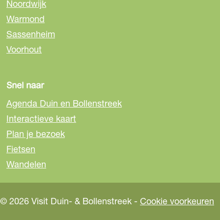
Noordwijk
p
p
p
Warmond
F
e
W
a
-
h
Sassenheim
c
m
a
Voorhout
e
a
t
b
i
s
o
l
A
Snel naar
o
p
Agenda Duin en Bollenstreek
k
p
Interactieve kaart
Plan je bezoek
Fietsen
Wandelen
© 2026 Visit Duin- & Bollenstreek -
Cookie voorkeuren