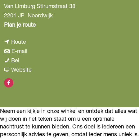
Van Limburg Stirumstraat 38
2201 JP
Noordwijk
n
Plan je route
a
n
Route
a
a
n
E-mail
r
B
a
a
Bel
B
e
r
a
v
Website
e
d
B
r
a
d
F
d
e
B
n
d
a
e
d
e
B
e
c
n
d
d
e
n
Neem een kijkje in onze winkel en ontdek dat alles wat
e
s
e
d
d
s
wij doen in het teken staat om u een optimale
b
p
n
e
d
nachtrust te kunnen bieden. Ons doel is iedereen een
p
o
persoonlijk advies te geven, omdat ieder mens uniek is.
e
s
n
e
e