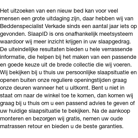
o
c
p
s
n
c
Het uitzoeken van een nieuw bed kan voor veel
k
i
e
p
s
i
mensen een grote uitdaging zijn, daar hebben wij van
B
a
c
e
p
a
Beddenspecialist Verkade sinds een aantal jaar iets op
e
l
i
c
e
gevonden. SlaapID is ons onafhankelijk meetsysteem
l
d
waardoor wij meer inzicht krijgen in uw slaapgedrag.
i
a
i
c
i
De uiteindelijke resultaten bieden u hele verrassende
d
s
l
a
i
s
informatie, die helpen bij het maken van een passende
e
t
i
l
a
t
en goede keuze uit de brede collectie die wij voeren.
n
V
s
i
l
V
Wij bekijken bij u thuis uw persoonlijke slaapsituatie en
s
e
t
s
i
openen buiten onze reguliere openingstijden graag
e
p
onze deuren wanneer het u uitkomt. Bent u niet in
r
V
t
s
r
staat om naar de winkel toe te komen, dan komen wij
e
k
e
V
t
k
graag bij u thuis om u een passend advies te geven of
c
a
r
e
V
a
uw huidige slaapsituatie te bekijken. Na de aankoop
i
d
k
r
e
d
monteren en bezorgen wij gratis, nemen uw oude
a
e
a
k
r
matrassen retour en bieden u de beste garanties.
e
l
d
a
k