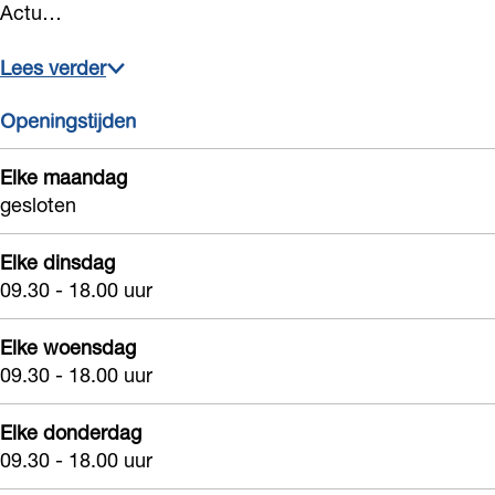
Actu…
i
e
d
a
s
e
d
Lees verder
t
e
V
Openingstijden
e
Elke maandag
r
gesloten
k
a
Elke dinsdag
d
09.30 - 18.00 uur
e
Elke woensdag
09.30 - 18.00 uur
Elke donderdag
09.30 - 18.00 uur