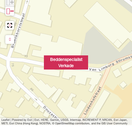
+
−
Beddenspecialist
Verkade
Leaflet
|
Powered by Esri | Esri, HERE, Garmin, USGS, Intermap, INCREMENT P, NRCAN, Esri Japan,
METI, Esri China (Hong Kong), NOSTRA, © OpenStreetMap contributors, and the GIS User Community