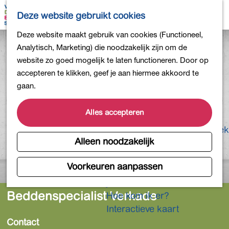
Bollen en Bloemen
K
Z
Deze website gebruikt cookies
Winkelen
a
o
M
G
Deze website maakt gebruik van cookies (Functioneel,
Uit eten
a
e
e
a
Analytisch, Marketing) die noodzakelijk zijn om de
DB4daagse - Inschrijven
r
k
n
n
website zo goed mogelijk te laten functioneren. Door op
Kinderactiviteiten
t
e
u
a
accepteren te klikken, geef je aan hiermee akkoord te
De natuur in
n
a
gaan.
Polders en plassen
r
Landgoederen
d
Alles accepteren
Musea en meer
e
Producten uit de Bollenstreek
h
Alleen noodzakelijk
Gezond en actief
o
m
Voorkeuren aanpassen
Overnachten
e
Plan je bezoek
p
Beddenspecialist Verkade
Hoe kom ik er?
a
Interactieve kaart
g
Contact
e