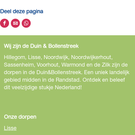
Deel deze pagina
D
D
D
e
e
e
e
e
e
Wij zijn de Duin & Bollenstreek
l
l
l
d
d
d
Hillegom, Lisse, Noordwijk, Noordwijkerhout,
e
e
e
Sassenheim, Voorhout, Warmond en de Zilk zijn de
z
z
z
dorpen in de Duin&Bollenstreek. Een uniek landelijk
e
e
e
gebied midden in de Randstad. Ontdek en beleef
p
p
p
dit veelzijdige stukje Nederland!
a
a
a
g
g
g
i
i
i
n
n
n
Onze dorpen
a
a
a
Lisse
o
o
o