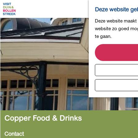
Deze website geb
G
Deze website maakt g
a
website zo goed moge
n
te gaan.
a
a
r
d
e
h
o
m
e
p
Copper Food & Drinks
a
g
Contact
e