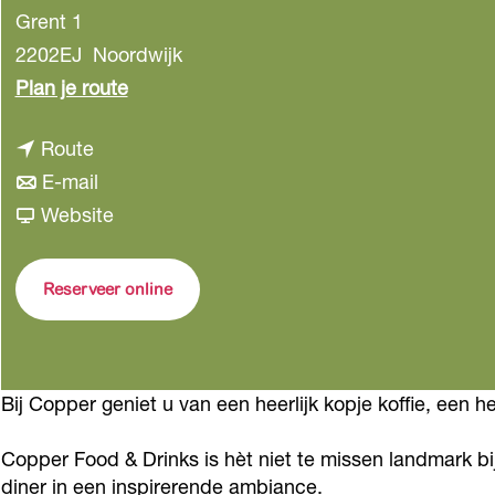
Grent 1
2202EJ
Noordwijk
n
Plan je route
a
n
Route
a
a
n
E-mail
r
a
a
v
Website
C
r
a
a
o
C
r
n
p
Reserveer online
o
C
C
p
p
o
o
e
p
p
p
r
Bij Copper geniet u van een heerlijk kopje koffie, een h
e
p
p
F
r
e
e
o
Copper Food & Drinks is hèt niet te missen landmark bij 
F
r
r
o
diner in een inspirerende ambiance.