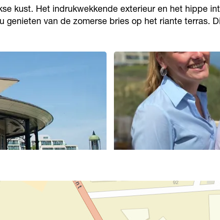
kse kust. Het indrukwekkende exterieur en het hippe in
enieten van de zomerse bries op het riante terras. Dit
O
p
e
n
p