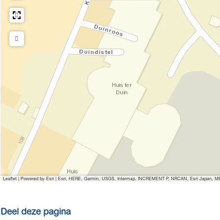
Leaflet
|
Powered by Esri | Esri, HERE, Garmin, USGS, Intermap, INCREMENT P, NRCAN, Esri Japan, MET
Deel deze pagina