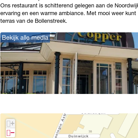
o
F
F
Ons restaurant is schitterend gelegen aan de Noordwij
d
ervaring en een warme ambiance. Met mooi weer kunt u g
o
o
o
&
terras van de Bollenstreek.
d
o
o
D
&
d
d
r
Bekijk alle media
D
&
&
i
r
D
D
n
i
r
r
k
n
i
i
s
k
n
n
s
k
k
s
s
+
−