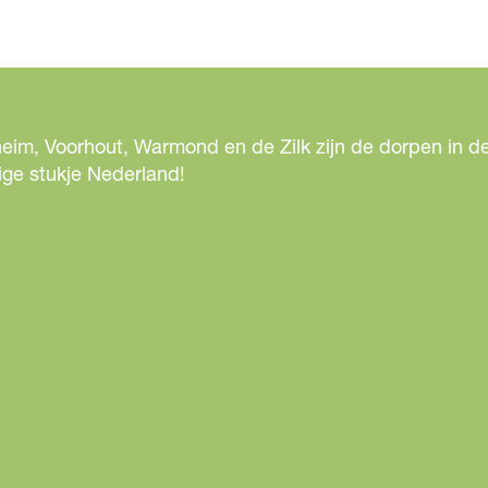
e
e
l
d
i
eim, Voorhout, Warmond en de Zilk zijn de dorpen in de
n
ige stukje Nederland!
g
C
o
p
p
e
r