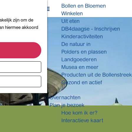
Bollen en Bloemen
K
Z
Winkelen
a
o
M
kelijk zijn om de
Uit eten
a
e
e
 aan hiermee akkoord
DB4daagse - Inschrijven
r
k
n
Kinderactiviteiten
t
e
u
De natuur in
n
Polders en plassen
Landgoederen
Musea en meer
Producten uit de Bollenstreek
Gezond en actief
Overnachten
Plan je bezoek
Hoe kom ik er?
Interactieve kaart