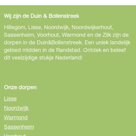
e
e
e
l
e
e
e
d
Wij zijn de Duin & Bollenstreek
l
l
l
i
d
d
d
Hillegom, Lisse, Noordwijk, Noordwijkerhout,
n
e
e
e
Sassenheim, Voorhout, Warmond en de Zilk zijn de
g
z
z
z
dorpen in de Duin&Bollenstreek. Een uniek landelijk
I
e
e
e
gebied midden in de Randstad. Ontdek en beleef
n
p
p
p
dit veelzijdige stukje Nederland!
t
a
a
a
e
g
g
g
r
i
i
i
t
n
n
n
Onze dorpen
o
a
a
a
y
Lisse
o
o
o
s
Noordwijk
p
p
p
Warmond
F
e
W
a
-
h
Sassenheim
c
m
a