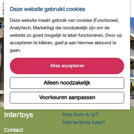
Bollen en Bloemen
K
Z
Deze website gebruikt cookies
Winkelen
a
o
M
G
Deze website maakt gebruik van cookies (Functioneel,
Uit eten
a
e
e
a
Analytisch, Marketing) die noodzakelijk zijn om de
DB4daagse - Inschrijven
r
k
n
n
website zo goed mogelijk te laten functioneren. Door op
Kinderactiviteiten
t
e
u
a
accepteren te klikken, geef je aan hiermee akkoord te
De natuur in
n
a
gaan.
Polders en plassen
r
Landgoederen
d
Alles accepteren
Musea en meer
e
Producten uit de Bollenstreek
h
Alleen noodzakelijk
Gezond en actief
o
m
Voorkeuren aanpassen
Overnachten
e
Plan je bezoek
p
Intertoys
Hoe kom ik er?
a
Interactieve kaart
g
Contact
e