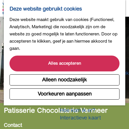
Bollen en Bloemen
K
Z
Deze website gebruikt cookies
Winkelen
a
o
M
G
Deze website maakt gebruik van cookies (Functioneel,
Uit eten
a
e
e
a
Analytisch, Marketing) die noodzakelijk zijn om de
DB4daagse - Inschrijven
r
k
n
n
website zo goed mogelijk te laten functioneren. Door op
Kinderactiviteiten
t
e
u
a
accepteren te klikken, geef je aan hiermee akkoord te
De natuur in
n
a
gaan.
Polders en plassen
r
Landgoederen
d
Alles accepteren
Musea en meer
e
Producten uit de Bollenstreek
h
Alleen noodzakelijk
Gezond en actief
o
m
Voorkeuren aanpassen
Overnachten
e
Plan je bezoek
p
Patisserie Chocolaterie Vermeer
Hoe kom ik er?
a
Interactieve kaart
g
Contact
e