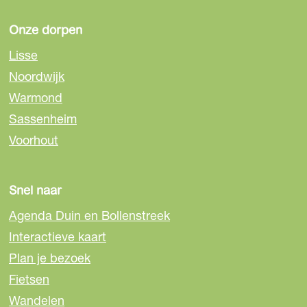
i
i
i
n
n
n
Onze dorpen
a
a
a
Lisse
o
o
o
Noordwijk
p
p
p
Warmond
F
e
W
a
-
h
Sassenheim
c
m
a
Voorhout
e
a
t
b
i
s
o
l
A
Snel naar
o
p
Agenda Duin en Bollenstreek
k
p
Interactieve kaart
Plan je bezoek
Fietsen
Wandelen