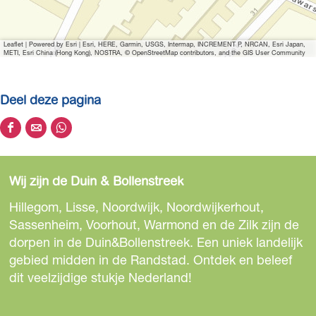
r
V
e
i
r
m
e
V
e
m
Leaflet
|
Powered by Esri | Esri, HERE, Garmin, USGS, Intermap, INCREMENT P, NRCAN, Esri Japan,
e
r
e
V
METI, Esri China (Hong Kong), NOSTRA, © OpenStreetMap contributors, and the GIS User Community
e
e
m
r
e
e
r
e
m
r
Deel deze pagina
r
e
e
m
D
D
D
r
e
e
e
e
e
r
e
e
e
e
Wij zijn de Duin & Bollenstreek
r
l
l
l
d
d
d
Hillegom, Lisse, Noordwijk, Noordwijkerhout,
e
e
e
Sassenheim, Voorhout, Warmond en de Zilk zijn de
z
z
z
dorpen in de Duin&Bollenstreek. Een uniek landelijk
e
e
e
gebied midden in de Randstad. Ontdek en beleef
p
p
p
dit veelzijdige stukje Nederland!
a
a
a
g
g
g