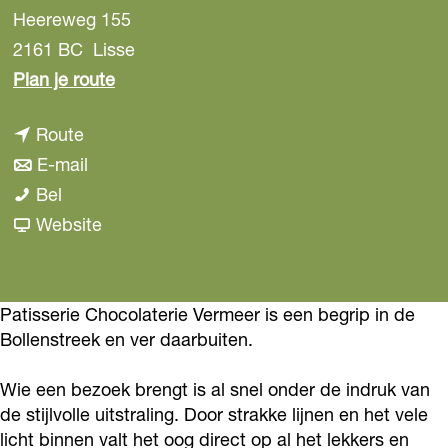
Heereweg 155
2161 BC
Lisse
n
Plan je route
a
n
Route
a
a
n
E-mail
r
P
a
a
Bel
P
a
r
a
v
Website
a
t
P
r
a
t
i
a
P
n
i
s
t
a
P
Patisserie Chocolaterie Vermeer is een begrip in de
s
Bollenstreek en ver daarbuiten.
s
i
t
a
s
e
s
i
t
e
Wie een bezoek brengt is al snel onder de indruk van
r
s
s
i
r
de stijlvolle uitstraling. Door strakke lijnen en het vele
i
e
s
s
i
licht binnen valt het oog direct op al het lekkers en