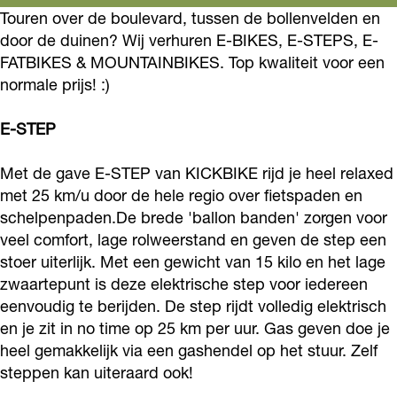
o
g
e
W
e
v
Touren over de boulevard, tussen de bollenvelden en
e
o
r
door de duinen? Wij verhuren E-BIKES, E-STEPS, E-
e
h
W
e
e
FATBIKES & MOUNTAINBIKES. Top kwaliteit voor een
k
a
l
e
h
W
l
normale prijs! :)
W
m
s
e
e
h
s
e
W
l
e
e
E-STEP
L
e
s
l
e
o
L
Met de gave E-STEP van KICKBIKE rijd je heel relaxed
s
l
met 25 km/u door de hele regio over fietspaden en
v
o
s
schelpenpaden.De brede 'ballon banden' zorgen voor
e
v
veel comfort, lage rolweerstand en geven de step een
W
e
stoer uiterlijk. Met een gewicht van 15 kilo en het lage
h
W
zwaartepunt is deze elektrische step voor iedereen
e
h
eenvoudig te berijden. De step rijdt volledig elektrisch
en je zit in no time op 25 km per uur. Gas geven doe je
e
e
heel gemakkelijk via een gashendel op het stuur. Zelf
l
e
steppen kan uiteraard ook!
s
l