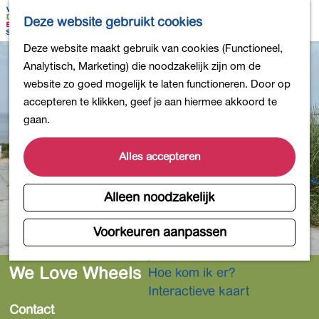
Bollen en Bloemen
K
Z
Deze website gebruikt cookies
Winkelen
a
o
M
G
Deze website maakt gebruik van cookies (Functioneel,
Uit eten
a
e
e
a
Analytisch, Marketing) die noodzakelijk zijn om de
DB4daagse - Inschrijven
r
k
n
n
website zo goed mogelijk te laten functioneren. Door op
Kinderactiviteiten
t
e
u
a
accepteren te klikken, geef je aan hiermee akkoord te
De natuur in
n
a
gaan.
Polders en plassen
r
Landgoederen
d
Alles accepteren
Musea en meer
e
Producten uit de Bollenstreek
h
Alleen noodzakelijk
Gezond en actief
o
m
Voorkeuren aanpassen
Overnachten
e
Plan je bezoek
p
We Love Wheels
Hoe kom ik er?
a
Interactieve kaart
g
Contact
e