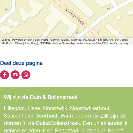
r
g
r
o
t
Leaflet
|
Powered by Esri | Esri, HERE, Garmin, USGS, Intermap, INCREMENT P, NRCAN, Esri Japan,
e
METI, Esri China (Hong Kong), NOSTRA, © OpenStreetMap contributors, and the GIS User Community
a
f
Deel deze pagina
b
e
D
D
D
e
e
e
e
l
e
e
e
d
Wij zijn de Duin & Bollenstreek
l
l
l
i
d
d
d
Hillegom, Lisse, Noordwijk, Noordwijkerhout,
n
e
e
e
Sassenheim, Voorhout, Warmond en de Zilk zijn de
g
z
z
z
dorpen in de Duin&Bollenstreek. Een uniek landelijk
W
e
e
e
gebied midden in de Randstad. Ontdek en beleef
e