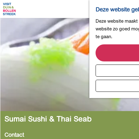
Deze website geb
G
Deze website maakt g
a
website zo goed moge
n
te gaan.
a
a
r
d
e
h
o
m
e
p
Sumai Sushi & Thai Seab
a
g
Contact
e