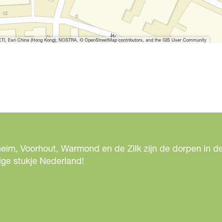
I, Esri China (Hong Kong), NOSTRA, © OpenStreetMap contributors, and the GIS User Community
eim, Voorhout, Warmond en de Zilk zijn de dorpen in de
ige stukje Nederland!