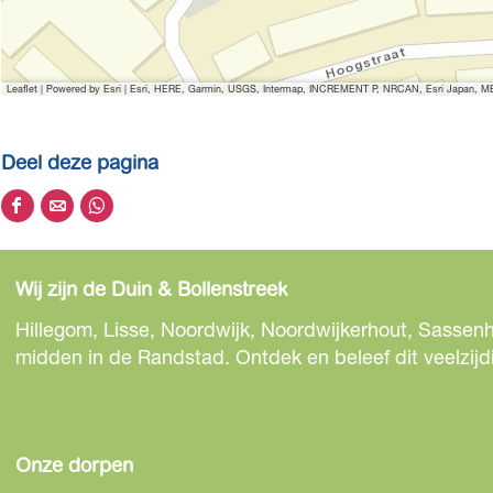
Leaflet
|
Powered by Esri | Esri, HERE, Garmin, USGS, Intermap, INCREMENT P, NRCAN, Esri Japan, MET
Deel deze pagina
D
D
D
e
e
e
e
e
e
Wij zijn de Duin & Bollenstreek
l
l
l
d
d
d
Hillegom, Lisse, Noordwijk, Noordwijkerhout, Sassenh
e
e
e
midden in de Randstad. Ontdek en beleef dit veelzijd
z
z
z
e
e
e
p
p
p
a
a
a
Onze dorpen
g
g
g