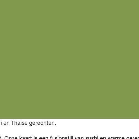
hi en Thaise gerechten.
t. Onze kaart is een fusionstijl van sushi en warme ge