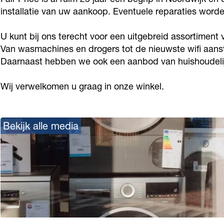
c
i
r
installatie van uw aankoop. Eventuele reparaties word
e
c
i
U kunt bij ons terecht voor een uitgebreid assortiment
e
c
Van wasmachines en drogers tot de nieuwste wifi aans
e
Daarnaast hebben we ook een aanbod van huishoudelijke 
Wij verwelkomen u graag in onze winkel.
Bekijk alle media