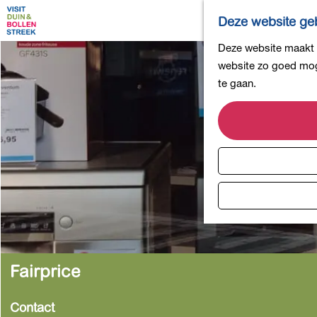
Deze website geb
G
Deze website maakt g
a
website zo goed moge
n
te gaan.
a
a
r
d
e
h
o
m
e
p
Fairprice
a
g
Contact
e