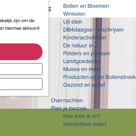
Bollen en Bloemen
K
Z
Winkelen
a
o
M
kelijk zijn om de
Uit eten
a
e
e
 aan hiermee akkoord
DB4daagse - Inschrijven
r
k
n
Kinderactiviteiten
t
e
u
De natuur in
n
Polders en plassen
Landgoederen
Musea en meer
Producten uit de Bollenstreek
Gezond en actief
Overnachten
Plan je bezoek
Hoe kom ik er?
Interactieve kaart