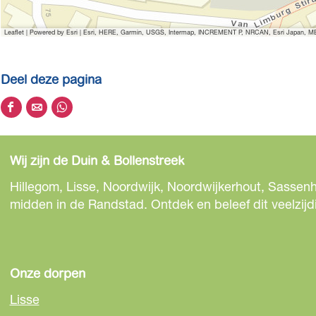
Leaflet
|
Powered by Esri | Esri, HERE, Garmin, USGS, Intermap, INCREMENT P, NRCAN, Esri Japan, MET
Deel deze pagina
D
D
D
e
e
e
e
e
e
Wij zijn de Duin & Bollenstreek
l
l
l
d
d
d
Hillegom, Lisse, Noordwijk, Noordwijkerhout, Sassenh
e
e
e
midden in de Randstad. Ontdek en beleef dit veelzijd
z
z
z
e
e
e
p
p
p
a
a
a
Onze dorpen
g
g
g
Lisse
i
i
i